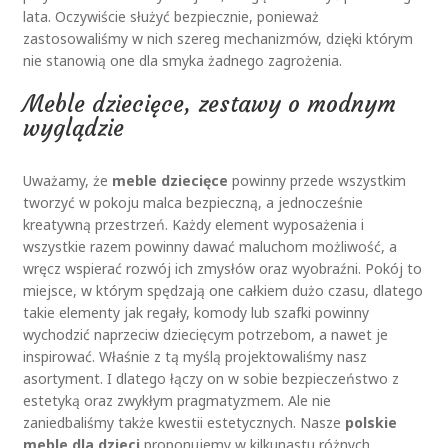
lata. Oczywiście służyć bezpiecznie, ponieważ
zastosowaliśmy w nich szereg mechanizmów, dzięki którym
nie stanowią one dla smyka żadnego zagrożenia.
Meble dziecięce, zestawy o modnym
wyglądzie
Uważamy, że
meble dziecięce
powinny przede wszystkim
tworzyć w pokoju malca bezpieczną, a jednocześnie
kreatywną przestrzeń. Każdy element wyposażenia i
wszystkie razem powinny dawać maluchom możliwość, a
wręcz wspierać rozwój ich zmysłów oraz wyobraźni. Pokój to
miejsce, w którym spędzają one całkiem dużo czasu, dlatego
takie elementy jak regały, komody lub szafki powinny
wychodzić naprzeciw dziecięcym potrzebom, a nawet je
inspirować. Właśnie z tą myślą projektowaliśmy nasz
asortyment. I dlatego łączy on w sobie bezpieczeństwo z
estetyką oraz zwykłym pragmatyzmem. Ale nie
zaniedbaliśmy także kwestii estetycznych. Nasze
polskie
meble dla dzieci
proponujemy w kilkunastu różnych