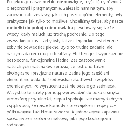
Projektując nasze
meble niemowlęce,
myśleliśmy również
o ergonomii i pragmatyzmie. Zależało nam na tym, aby
zarówno całe zestawy, jak i ich poszczególne elementy, były
praktyczne jak tylko to możliwe. Chcieliśmy także, aby nasze
mebelki do pokoju niemowlaka
przydawały się także
wtedy, kiedy maluch już trochę podrośnie. Do tego
wszystkiego zaś – żeby były także eleganckie i estetyczne,
żeby nie powiedzieć piękne. Było to trudne zadanie, ale
naszym zdaniem mu podołaliśmy. Efektem jest wyposażenie
bezpieczne, funkcjonalne i ładne. Zaś zastosowanie
naturalnych materiałów sprawia, że jest ono także
ekologiczne i przyjazne naturze. Żadna jego część ani
element nie odda do środowiska szkodliwych związków
chemicznych. Po wyrzuceniu zaś nie będzie go zaśmiecał.
Wszystkie te zalety pomogą wprowadzić do pokoju smyka
atmosferę przytulności, ciepła i spokoju. Nie mamy żadnych
wątpliwości, że nasze komody z przewijakiem, regały czy
półki właśnie taki klimat stworzą. A jednocześnie zapewnią
spokojny sen zarówno malcowi, jak i jego kochającym
rodzicom.