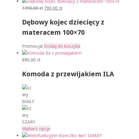
P
A
1390,00
zł
790,00
zł
i
k
Dębowy kojec dziecięcy z
e
t
r
u
materacem 100×70
w
a
o
l
Promocja!
Dodaj do koszyka
t
n
n
a
890,00
zł
a
c
c
e
Komoda z przewijakiem ILA
e
n
n
a
a
w
w
y
BIAŁY
y
n
n
o
o
s
SZARY
s
i
T
Wybierz opcje
i
:
e
ł
7