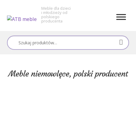
Meble dla dzieci
i młodzieży od
polskiego
producenta
Przejdź
Przejdź
do
do
Szukaj:
nawigacji
treści
Meble niemowlęce, polski producent