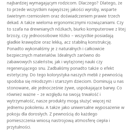
o
najbardziej wymagającym rodzicom. Dlaczego? Dlatego, że
d
to przede wszystkim najwyższej jakości wyroby, wsparte
u
świetnym rzemiosłem oraz doświadczeniem prawie trzech
k
dekad. A także wieloma ergonomicznymi rozwiązaniami. Czy
t
to szafa na drewnianych nóżkach, biurko komputerowe z litej
u
brzozy, czy jednoosobowe łóżko – wszystkie posiadają
gładkie krawędzie oraz lekką, acz stabilną konstrukcję.
Ponadto wykonaliśmy je z naturalnych i całkowicie
bezpiecznych materiałów. Idealnych zarówno do
zabawowych szaleństw, jak i wytężonej nauki czy
regenerującego snu. Zadbaliśmy ponadto także o efekt
estetyczny. Do tego kolorystyka naszych mebli z pewnością
spodoba się młodszym i starszym dzieciom. Dominują u nas
stonowane, ale jednocześnie żywe, uspokajające barwy. Co
również ważne – ze względu na swoją trwałość i
wytrzymałość, nasze produkty mogą służyć więcej niż
jednemu pokoleniu. A także jako uniwersalne wyposażenie w
pokoju dla dorosłych. Z pewnością do każdego
pomieszczenia wniosą nastrojową atmosferę ciepła i
przytulności.