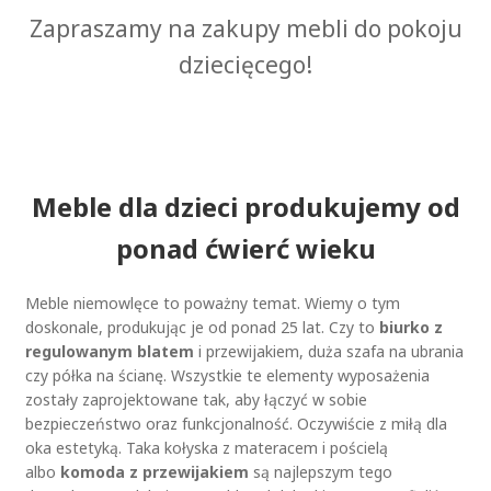
i
k
o
z
Zapraszamy na zakupy mebli do pokoju
e
t
ż
ł
l
dziecięcego!
u
n
e
a
w
w
a
y
r
b
i
r
a
Meble dla dzieci produkujemy od
a
n
ponad ćwierć wieku
ć
t
n
ó
a
w
Meble niemowlęce to poważny temat. Wiemy o tym
s
.
doskonale, produkując je od ponad 25 lat. Czy to
biurko z
t
O
regulowanym blatem
i przewijakiem, duża szafa na ubrania
r
p
czy półka na ścianę. Wszystkie te elementy wyposażenia
o
c
zostały zaprojektowane tak, aby łączyć w sobie
n
j
bezpieczeństwo oraz funkcjonalność. Oczywiście z miłą dla
i
e
oka estetyką. Taka kołyska z materacem i pościelą
e
m
albo
komoda z przewijakiem
są najlepszym tego
p
o