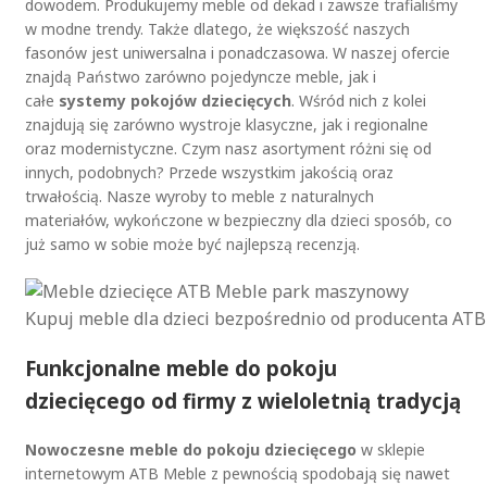
dowodem. Produkujemy meble od dekad i zawsze trafialiśmy
r
ż
w modne trendy. Także dlatego, że większość naszych
o
n
fasonów jest uniwersalna i ponadczasowa. W naszej ofercie
d
a
znajdą Państwo zarówno pojedyncze meble, jak i
u
w
całe
systemy pokojów dziecięcych
. Wśród nich z kolei
k
y
znajdują się zarówno wystroje klasyczne, jak i regionalne
t
b
oraz modernistyczne. Czym nasz asortyment różni się od
u
r
innych, podobnych? Przede wszystkim jakością oraz
a
trwałością. Nasze wyroby to meble z naturalnych
ć
materiałów, wykończone w bezpieczny dla dzieci sposób, co
n
już samo w sobie może być najlepszą recenzją.
a
s
t
Kupuj meble dla dzieci bezpośrednio od producenta AT
r
o
Funkcjonalne meble do pokoju
n
dziecięcego od firmy z wieloletnią tradycją
i
e
p
Nowoczesne meble do pokoju dziecięcego
w sklepie
r
internetowym ATB Meble z pewnością spodobają się nawet