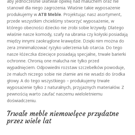
aby jednocześnie ułatwiał opiekę nad maluchem oraz nie
stanowił dla niego zagrożenia. Właśnie takie wyposażenie
produkujemy w
ATB Meble
. Projektując nasz asortyment,
przede wszystkim chcieliśmy stworzyć wyposażenie, w
którego obecności dziecko nie zrobi sobie krzywdy. Dlatego
właśnie nasze komody, szafy na ubrania czy kołyski posiadają
między innymi zaokrąglone krawędzie. Dzięki nim można do
zera zminimalizować ryzyko uderzenia lub otarcia. Do tego
nasze łóżeczka dziecięce posiadają specjalne, trwałe barierki
ochronne. Chronią one malucha nie tylko przed
wypadnięciem. Odpowiedni rozstaw szczebelków powoduje,
że maluch niczego sobie nie złamie ani nie wsadzi do środka
głowy. A do tego wszystkiego – produkujemy trwałe
wyposażenie tylko z naturalnych, przyjaznych materiałów. Z
pewnością warto zaufać naszemu wieloletniemu
doświadczeniu.
Trwałe meble niemowlęce przydatne
przez wiele lat