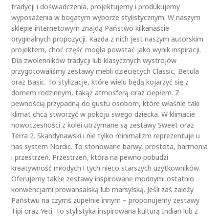
tradycji i doświadczenia, projektujemy i produkujemy
wyposażenia w bogatym wyborze stylistycznym. W naszym
sklepie internetowym znajdą Państwo kilkanaście
oryginalnych propozycji. Każda z nich jest naszym autorskim
projektem, choć część mogła powstać jako wynik inspiracji.
Dla zwolenników tradycji lub klasycznych wystrojów
przygotowaliśmy zestawy mebli dziecięcych Classic, Betula
oraz Basic. To stylizacje, które wielu będą kojarzyć się z
domem rodzinnym, takąż atmosferą oraz ciepłem. Z
pewnością przypadną do gustu osobom, które właśnie taki
klimat chcą stworzyć w pokoju swego dziecka. W klimacie
nowoczesności z kolei utrzymane są zestawy Sweet oraz
Terra 2. Skandynawski i nie tylko minimalizm reprezentuje u
nas system Nordic. To stonowane barwy, prostota, harmonia
i przestrzeń. Przestrzeń, która na pewno pobudzi
kreatywność młodych i tych nieco starszych użytkowników.
Oferujemy także zestawy inspirowane modnymi ostatnio
konwencjami prowansalską lub marsylską. Jeśli zaś zależy
Państwu na czymś zupełnie innym – proponujemy zestawy
Tipi oraz Yeti. To stylistyka inspirowana kulturą Indian lub z