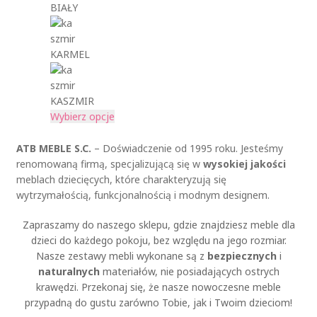
ć
a
w
:
BIAŁY
n
w
i
o
a
y
e
d
s
b
l
1
KARMEL
t
r
e
1
r
a
w
9
o
ć
a
,
KASZMIR
n
n
r
0
T
Wybierz opcje
i
a
i
0
e
e
s
a
n
ATB MEBLE S.C.
– Doświadczenie od 1995 roku. Jesteśmy
p
t
n
z
p
renomowaną firmą, specjalizującą się w
wysokiej jakości
r
r
t
ł
r
meblach dziecięcych, które charakteryzują się
o
o
ó
d
o
wytrzymałością, funkcjonalnością i modnym designem.
d
n
w
o
d
u
i
.
1
Zapraszamy do naszego sklepu, gdzie znajdziesz meble dla
u
k
e
O
3
dzieci do każdego pokoju, bez względu na jego rozmiar.
k
t
p
p
9
Nasze zestawy mebli wykonane są z
bezpiecznych
i
t
u
r
c
,
naturalnych
materiałów, nie posiadających ostrych
m
o
j
0
krawędzi. Przekonaj się, że nasze nowoczesne meble
a
d
e
0
przypadną do gustu zarówno Tobie, jak i Twoim dzieciom!
w
u
m