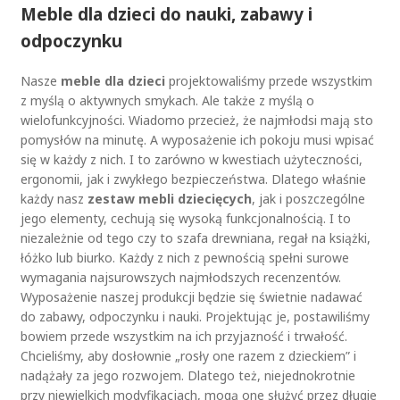
Meble dla dzieci do nauki, zabawy i
odpoczynku
Nasze
meble dla dzieci
projektowaliśmy przede wszystkim
z myślą o aktywnych smykach. Ale także z myślą o
wielofunkcyjności. Wiadomo przecież, że najmłodsi mają sto
pomysłów na minutę. A wyposażenie ich pokoju musi wpisać
się w każdy z nich. I to zarówno w kwestiach użyteczności,
ergonomii, jak i zwykłego bezpieczeństwa. Dlatego właśnie
każdy nasz
zestaw mebli dziecięcych
, jak i poszczególne
jego elementy, cechują się wysoką funkcjonalnością. I to
niezależnie od tego czy to szafa drewniana, regał na książki,
łóżko lub biurko. Każdy z nich z pewnością spełni surowe
wymagania najsurowszych najmłodszych recenzentów.
Wyposażenie naszej produkcji będzie się świetnie nadawać
do zabawy, odpoczynku i nauki. Projektując je, postawiliśmy
bowiem przede wszystkim na ich przyjazność i trwałość.
Chcieliśmy, aby dosłownie „rosły one razem z dzieckiem” i
nadążały za jego rozwojem. Dlatego też, niejednokrotnie
przy niewielkich modyfikacjach, mogą one służyć przez długie