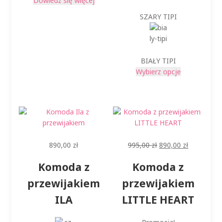
Dowiedz się więcej
SZARY TIPI
BIAŁY TIPI
Ten
Wybierz opcje
produkt
ma
wiele
wariantów.
Opcje
można
Pierwotna
Aktualna
890,00
zł
995,00
zł
890,00
zł
wybrać
cena
cena
na
Komoda z
Komoda z
wynosiła:
wynosi:
stronie
995,00 zł.
890,00 zł.
produktu
przewijakiem
przewijakiem
ILA
LITTLE HEART