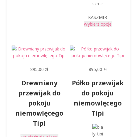
KASZMIR
Ten
Wybierz opcje
produkt
ma
wiele
wariantów.
Opcje
można
895,00
zł
895,00
zł
wybrać
na
Drewniany
Półko przewijak
stronie
produktu
przewijak do
do pokoju
pokoju
niemowlęcego
niemowlęcego
Tipi
Tipi