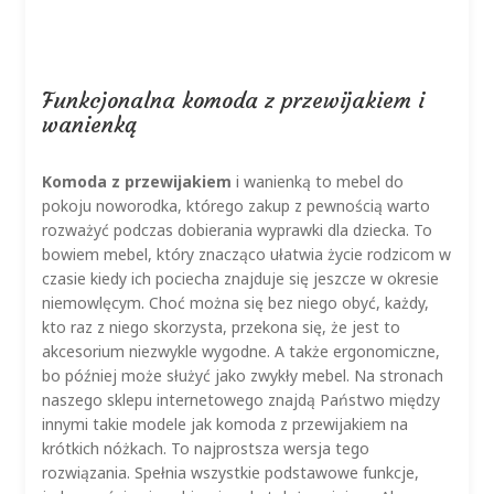
ma
wiele
wariantów.
Opcje
Funkcjonalna komoda z przewijakiem i
można
wanienką
wybrać
na
Komoda z przewijakiem
i wanienką to mebel do
stronie
pokoju noworodka, którego zakup z pewnością warto
produktu
rozważyć podczas dobierania wyprawki dla dziecka. To
bowiem mebel, który znacząco ułatwia życie rodzicom w
czasie kiedy ich pociecha znajduje się jeszcze w okresie
niemowlęcym. Choć można się bez niego obyć, każdy,
kto raz z niego skorzysta, przekona się, że jest to
akcesorium niezwykle wygodne. A także ergonomiczne,
bo później może służyć jako zwykły mebel. Na stronach
naszego sklepu internetowego znajdą Państwo między
innymi takie modele jak komoda z przewijakiem na
krótkich nóżkach. To najprostsza wersja tego
rozwiązania. Spełnia wszystkie podstawowe funkcje,