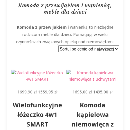
Komoda z przewijakiem i wanienką,
meble dla dzieci
Komoda z przewijakiem
i wanienką to niezbędne
rodzicom meble dla dzieci. Pomagają w wielu
czynnościach związanych opieką nad niemowlętami.
Pierwotna
Aktualna
Pierwotna
Aktualna
1699,90
zł
1559,95
zł
1695,00
zł
1495,00
zł
cena
cena
cena
cena
Wielofunkcyjne
Komoda
wynosiła:
wynosi:
wynosiła:
wynosi:
1699,90 zł.
1559,95 zł.
1695,00 zł.
1495,00 z
łóżeczko 4w1
kąpielowa
SMART
niemowlęca z