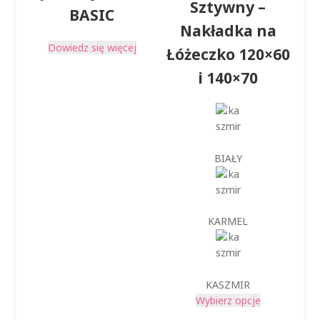
Sztywny –
139,00 zł
BASIC
Nakładka na
Dowiedz się więcej
Łóżeczko 120×60
i 140×70
BIAŁY
KARMEL
KASZMIR
Ten
Wybierz opcje
produkt