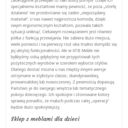
zaokrąglone przewijaki to taki dobry pomysł. Dzięki ich
specjalnemu kształtowi mamy pewność, że poza „strefę
działania” nie przedostanie się żaden „niepożądany
materiał”. U nas nawet najprostsza komoda, dzięki
swym ergonomicznym kształtom, pozwala takich
sytuacji uniknąć. Ciekawym rozwiązaniem jest również
półka z funkcją przewijania. Nie zabiera dużo miejsca,
wiele pomieści i na pierwszy rzut oka trudno domyślić się
jej ukrytej funkcjonalności. Ale w ATB Meble nie
bylibyśmy sobą gdybyśmy nie przygotowali tych
pożytecznych wyrobów w szerokim wyborze stylów.
Dlatego dostać można u nas między innymi wersje
utrzymane w stylistyce classic, skandynawskiej,
prowansalskiej lub nowoczesnej. Z pewnością dopasują
Państwo je do swojego wnętrza lub tematycznego
pokoju dziecięcego. Ich spokojne i stonowane kolory
sprawią ponadto, że maluch podczas całej „operacji”
będzie dużo spokojniejszy.
Sklep z meblami dla dzieci