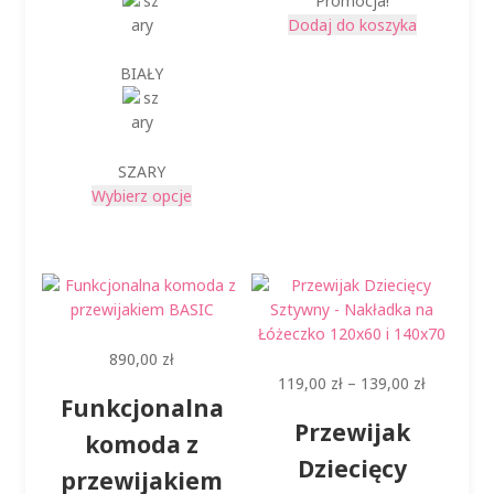
Promocja!
Dodaj do koszyka
BIAŁY
SZARY
Ten
Wybierz opcje
produkt
ma
wiele
wariantów.
Opcje
można
890,00
zł
wybrać
Zakres
119,00
zł
–
139,00
zł
na
Funkcjonalna
cen:
stronie
Przewijak
od
produktu
komoda z
119,00 zł
Dziecięcy
przewijakiem
do