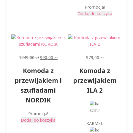
Promocja!
Dodaj do koszyka
Pierwotna
Aktualna
1249,00
zł
990,00
zł
979,00
zł
cena
cena
Komoda z
Komoda z
wynosiła:
wynosi:
1249,00 zł.
990,00 zł.
przewijakiem i
przewijakiem
szufladami
ILA 2
NORDIK
Promocja!
Dodaj do koszyka
KARMEL