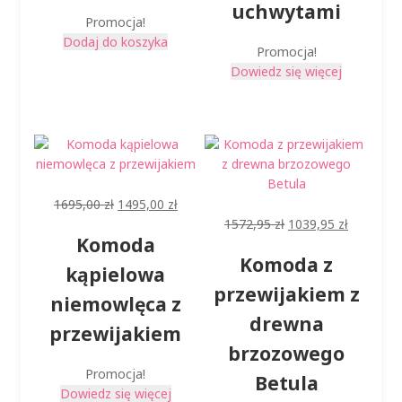
uchwytami
Promocja!
Dodaj do koszyka
Promocja!
Dowiedz się więcej
Pierwotna
Aktualna
1695,00
zł
1495,00
zł
cena
cena
Pierwotna
Aktualna
1572,95
zł
1039,95
zł
Komoda
wynosiła:
wynosi:
cena
cena
Komoda z
1695,00 zł.
1495,00 zł.
wynosiła:
wynosi:
kąpielowa
1572,95 zł.
1039,95 z
przewijakiem z
niemowlęca z
drewna
przewijakiem
brzozowego
Promocja!
Betula
Dowiedz się więcej