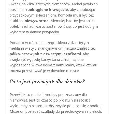
uwagę na kilka istotnych elementów. Mebel powinien
posiadać
zaokrąglone krawędzie
, aby zapobiegać
przypadkowym skleczeniom. Komoda musi być też
stabilna,
niewywrotna
. Niemniej istotny jest także
półek i szuflad, warto zastanowić się, co jest dobrym
wyborem w danym przypadku.
Ponadto w ofercie naszego sklepu z dziecięcymi
meblami w stylu skandynawskim można znaleźć też
półko-przewijak z otwartymi szafkami
. Aby
zwiększyć wygodę korzystania z nich, są one
wyposażone w dwa kółka z hamulcami, dzięki czemu
można przestawiać je w dowolne miejsce.
Co to jest przewijak dla dziecka?
Przewijak to mebel dziecięcy przeznaczony dla
niemowląt. Jest to często po prostu niski stolik z
wyściełanym blatem, który zwykle podnosi się z podłogi.
Może on posiadać szuflady do przechowywania pieluch,