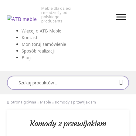
Meble dla dzieci
i młodzieży od
polskiego
producenta
Przejdź
Przejdź
Więcej o ATB Meble
do
do
Kontakt
nawigacji
treści
Monitoruj zamówienie
Sposób realizacji
Blog
Szukaj:
Strona główna
Meble
Komody z przewijakiem
Komody z przewijakiem