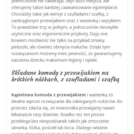
jednocześnie nie zabierając zbyt dużo miejsca. Ale
oferujemy także bardziej zaawansowane egzemplarze.
Chociażby takie jak wersje z szufladami i szafką, z
zaokrąglonym przewijakiem oraz z wanienką i wężykiem.
To prawdziwe trzy w jednym, a jednocześnie niezwykle
użyteczne oraz ergonomiczne przybory. Dają one
bowiem możliwość nie tylko na przykład zmiany
pieluszki, ale również obmycia malucha. Dzięki tym
rozwiązaniom możemy mieć pewność, że gwarantujemy
naszemu dziecku maksimum higieny i opieki.
Składane komody z przewijakiem na
krótkich nóżkach, z szufladami i szafką
Kąpielowa komoda z przewijakiem
i wanienką to
idealne wprost rozwiązanie dla zabieganych rodziców. Bo
przecież zdarza się, że noworodka przewijamy nawet
kilkanaście razy dziennie. Rzadko też ten proces
przebiega bez niespodzianek takich jak zmoczenie
ubranka, łóżka, pościeli lub koca. Dlatego właśnie