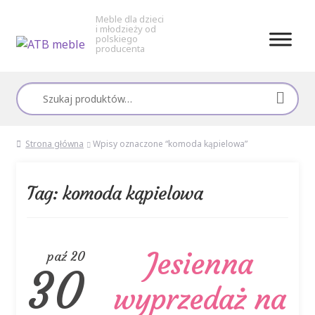
Meble dla dzieci
i młodzieży od
polskiego
producenta
Przejdź
Przejdź
do
do
Szukaj:
nawigacji
treści
Strona główna
Wpisy oznaczone “komoda kąpielowa”
Tag:
komoda kąpielowa
Jesienna
paź 20
30
wyprzedaż na