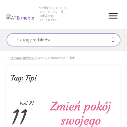
Meble dla dzieci
i młodzieży od
polskiego
producenta
Przejdź
Przejdź
do
do
Szukaj:
nawigacji
treści
Strona główna
Wpisy oznaczone “Tipi”
Tag:
Tipi
Zmień pokój
kwi 21
11
swojego