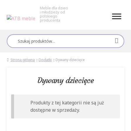
Meble dla dzieci
i młodzieży od
polskiego
producenta
Przejdź
Przejdź
do
do
Szukaj:
nawigacji
treści
Strona główna
Dodatki
Dywany dziecięce
Dywany dziecięce
Produkty z tej kategorii nie są już
dostępne w sprzedaży.