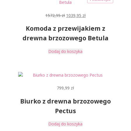
Pierwotna
Aktualna
1572,95
zł
1039,95
zł
cena
cena
Komoda z przewijakiem z
wynosiła:
wynosi:
1572,95 zł.
1039,95 zł.
drewna brzozowego Betula
Dodaj do koszyka
799,99
zł
Biurko z drewna brzozowego
Pectus
Dodaj do koszyka