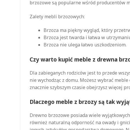
brzozowe są popularne wśród producentów meb
Zalety mebli brzozowych:
Brzoza ma piękny wygląd, który przetrw
Brzoza jest twarda i łatwa w utrzymani
Brzoza nie ulega łatwo uszkodzeniom.
Czy warto kupić meble z drewna brz
Dla zabieganych rodziców jest to przede wsz
nie wychodząc z domu. Możesz wybrać meble 
znacznie szybszym czasie obejrzysz więcej pr
Dlaczego meble z brzozy są tak wyj
Drewno brzozowe posiada wiele wyjątkowych cec
również naturalną odporność na owady i gnici
innych artykułów gospodarstwa domowego. Nat