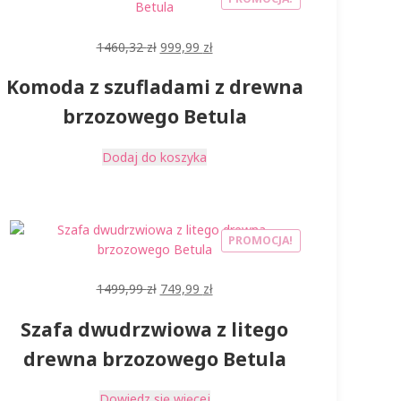
Pierwotna
Aktualna
1460,32
zł
999,99
zł
cena
cena
Komoda z szufladami z drewna
wynosiła:
wynosi:
1460,32 zł.
999,99 zł.
brzozowego Betula
Dodaj do koszyka
PROMOCJA!
Pierwotna
Aktualna
1499,99
zł
749,99
zł
cena
cena
Szafa dwudrzwiowa z litego
wynosiła:
wynosi:
1499,99 zł.
749,99 zł.
drewna brzozowego Betula
Dowiedz się więcej