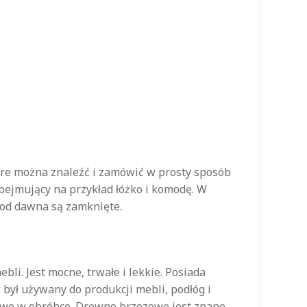
óre można znaleźć i zamówić w prosty sposób
ejmujący na przykład łóżko i komodę. W
 od dawna są zamknięte.
li. Jest mocne, trwałe i lekkie. Posiada
był używany do produkcji mebli, podłóg i
atwe w obróbce. Drewno brzozowe jest znane