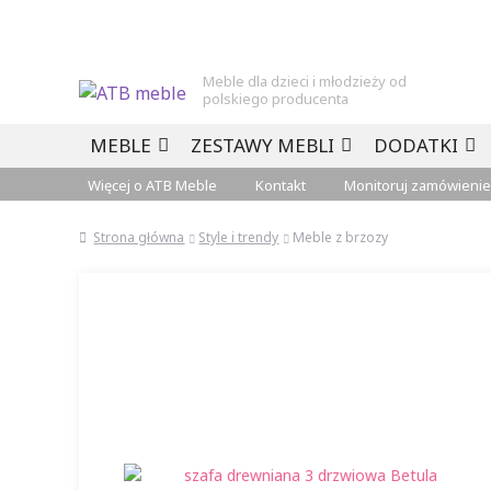
Meble dla dzieci i młodzieży od
polskiego producenta
Przejdź
Przejdź
MEBLE
ZESTAWY MEBLI
DODATKI
do
do
nawigacji
treści
Więcej o ATB Meble
Kontakt
Monitoruj zamówienie
Strona główna
Style i trendy
Meble z brzozy