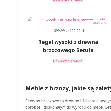
PROMOCJA!
Pierwotna
Aktualna
1399,99
zł
699,99
zł
cena
cena
Regał wysoki z drewna
wynosiła:
wynosi:
1399,99 zł.
699,99 zł.
brzozowego Betula
Dowiedz się więcej
Meble z brzozy, jakie są zal
Drewno brzozowe to drewno liściaste o jasny
obróbce i doskonałym do wyrobu do mebli. Brzo