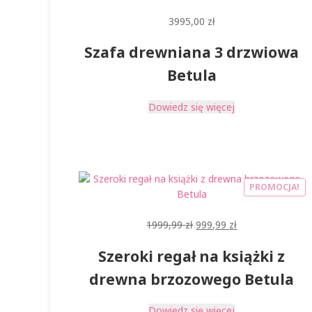
3995,00
zł
Szafa drewniana 3 drzwiowa
Betula
Dowiedz się więcej
PROMOCJA!
Pierwotna
Aktualna
1999,99
zł
999,99
zł
cena
cena
Szeroki regał na książki z
wynosiła:
wynosi:
1999,99 zł.
999,99 zł.
drewna brzozowego Betula
Dowiedz się więcej