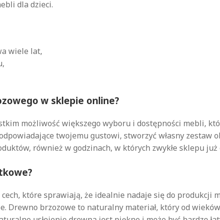
li dla dzieci.
a wiele lat,
u,
ozowego w sklepie online?
ystkim możliwość większego wyboru i dostępności mebli, kt
odpowiadające twojemu gustowi, stworzyć własny zestaw ob
oduktów, również w godzinach, w których zwykłe sklepu już
ątkowe?
h, które sprawiają, że idealnie nadaje się do produkcji meb
e. Drewno brzozowe to naturalny materiał, który od wieków 
uralne usłojenie drewna jest piękne i może być bardzo ł