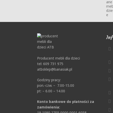
In
Producent mebli dla dzieci
tel: 609 731 975
atbsklep@banasiak.pl
Godziny pracy:
pon.-czw. – 7.00-15.00
pt: – 6.00 – 14.00
Konto bankowe do płatności za
zamówienia:
19 1090 2705 0000 0001 6058