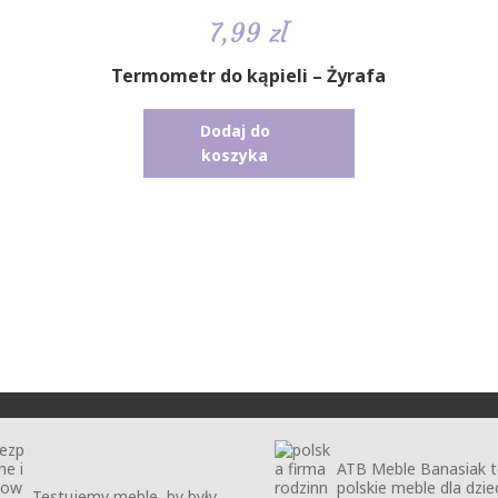
7,99
zł
Termometr do kąpieli – Żyrafa
Dodaj do
koszyka
ATB Meble Banasiak 
polskie meble dla dzie
Testujemy meble, by były