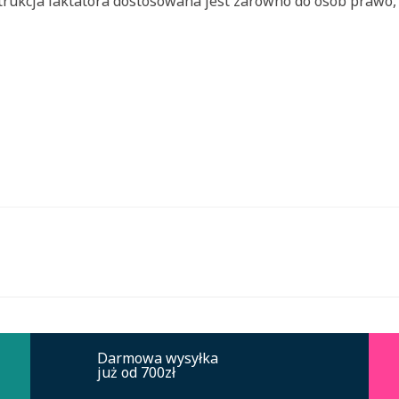
rukcja laktatora dostosowana jest zarówno do osób prawo, 
Darmowa wysyłka
już od 700zł