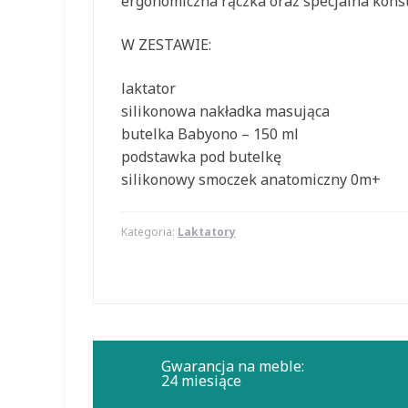
ergonomiczna rączka oraz specjalna konst
W ZESTAWIE:
laktator
silikonowa nakładka masująca
butelka Babyono – 150 ml
podstawka pod butelkę
silikonowy smoczek anatomiczny 0m+
Kategoria:
Laktatory
Gwarancja na meble:
24 miesiące