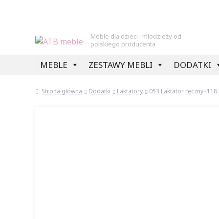
Meble dla dzieci i młodzieży od
polskiego producenta
Przejdź
Przejdź
MEBLE
ZESTAWY MEBLI
DODATKI
do
do
nawigacji
treści
Strona główna
Dodatki
Laktatory
053 Laktator ręczny+11