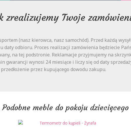
k zrealizujemy Twoje zamówien
portem (nasz kierowca, nasz samochód). Przed każdą wysyłk
 daty odbioru. Proces realizacji zamówienia będziecie Państ
wany, na tej podstronie. Reklamacje przyjmujemy na skrzynk
rmin gwarancji wynosi 24 miesiące i liczy się od daty sprze
t przedłożenie przez kupującego dowodu zakupu.
Podobne meble do pokoju dziecięcego