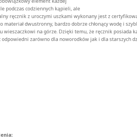
o obowiązkowy element każdej
e podczas codziennych kąpieli, ale
alny ręcznik z uroczymi uszkami wykonany jest z certyfiko
o materiał dwustronny, bardzo dobrze chłonący wodę i szybko
 wieszaczkowi na górze. Dzięki temu, że ręcznik posiada ka
t odpowiedni zarówno dla noworodków jak i dla starszych dz
enia: