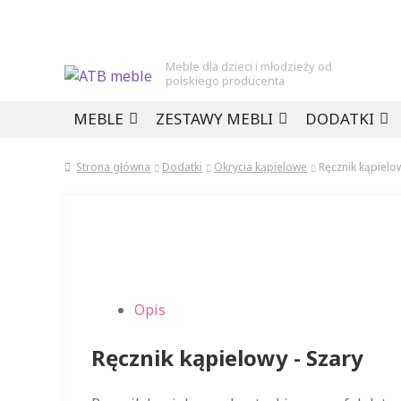
Meble dla dzieci i młodzieży od
polskiego producenta
Przejdź
Przejdź
MEBLE
ZESTAWY MEBLI
DODATKI
do
do
nawigacji
treści
Strona główna
Dodatki
Okrycia kąpielowe
Ręcznik kąpielo
Opis
Ręcznik kąpielowy - Szary