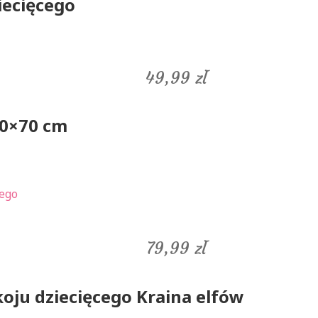
iecięcego
49,99
zł
50×70 cm
79,99
zł
koju dziecięcego Kraina elfów