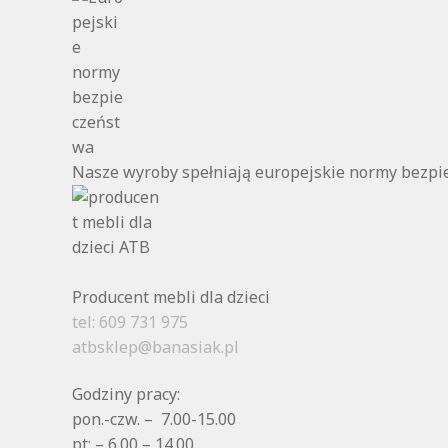
Nasze wyroby spełniają europejskie normy bezp
Producent mebli dla dzieci
tel: 609 731 975
atbsklep@banasiak.pl
Godziny pracy:
pon.-czw. – 7.00-15.00
pt: – 6.00 – 14.00