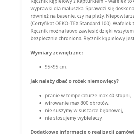
Ręcznik kąpielowy z kapturkiem – wafelek t
wyprawki dla maluszka. Sprawdzi się doskonal
również na basenie, czy na plaży. Niepowtarz
(Certyfikat OEKO-TEX Standard 100). Wafelek t
Ręcznik można łatwo zawiesić dzięki wszytemu
bezpiecznie chroniona. Ręcznik kąpielowy jes
Wymiary zewnętrzne:
95×95 cm.
Jak należy dbać o rożek niemowlęcy?
pranie w temperaturze max 40 stopni,
wirowanie max 800 obrotów,
nie suszymy w suszarce bębnowej,
nie stosujemy wybielaczy.
Dodatkowe informacje o realizacji zamówi