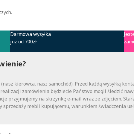
czych.
Darmowa wysyłka
Jest
już od 700zł
zam
wienie?
nasz kierowca, nasz samochód). Przed każdą wysyłką kontak
realizacji zamówienia będziecie Państwo mogli śledzić nawet
cje przyjmujemy na skrzynkę e-mail wraz ze zdjęciem. Stara
daty sprzedaży mebli kupującemu, warunkiem świadczenia us