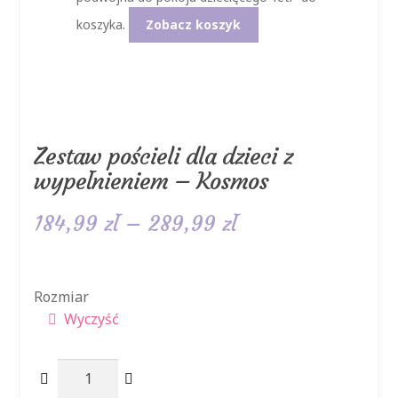
koszyka.
Zobacz koszyk
Zestaw pościeli dla dzieci z
wypełnieniem – Kosmos
Zakres
184,99
zł
–
289,99
zł
cen:
od
Rozmiar
Wyczyść
184,99 zł
do
ilość
289,99 zł
Zestaw