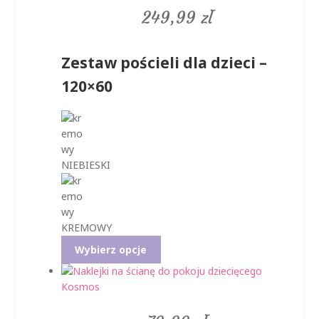
249,99
zł
Zestaw pościeli dla dzieci –
120×60
NIEBIESKI
KREMOWY
Ten
Wybierz opcje
produkt
ma
wiele
wariantów.