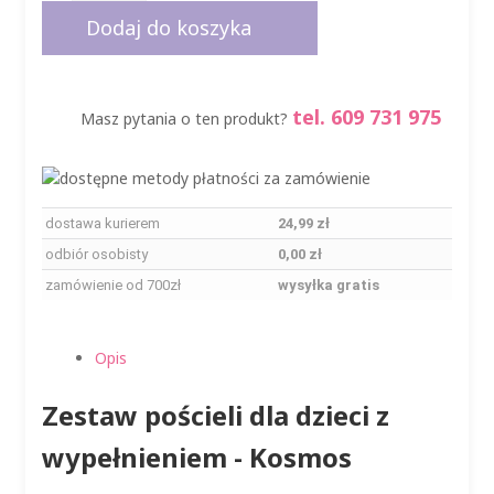
pościeli
Dodaj do koszyka
dla
dzieci
z
tel. 609 731 975
Masz pytania o ten produkt?
wypełnieniem
-
Kosmos
dostawa kurierem
24,99 zł
odbiór osobisty
0,00 zł
zamówienie od 700zł
wysyłka gratis
Opis
Zestaw pościeli dla dzieci z
wypełnieniem - Kosmos