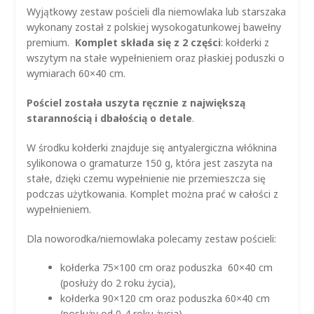
Wyjątkowy zestaw pościeli dla niemowlaka lub starszaka
wykonany został z polskiej wysokogatunkowej bawełny
premium.
Komplet składa się z 2 części
: kołderki z
wszytym na stałe wypełnieniem oraz płaskiej poduszki o
wymiarach 60×40 cm.
Pościel została uszyta ręcznie z największą
starannością i dbałością o detale
.
W środku kołderki znajduje się antyalergiczna włóknina
sylikonowa o gramaturze 150 g, która jest zaszyta na
stałe, dzięki czemu wypełnienie nie przemieszcza się
podczas użytkowania. Komplet można prać w całości z
wypełnieniem.
Dla noworodka/niemowlaka polecamy zestaw pościeli:
kołderka 75×100 cm oraz poduszka 60×40 cm
(posłuży do 2 roku życia),
kołderka 90×120 cm oraz poduszka 60×40 cm
(posłuży od 0-4 roku życia),