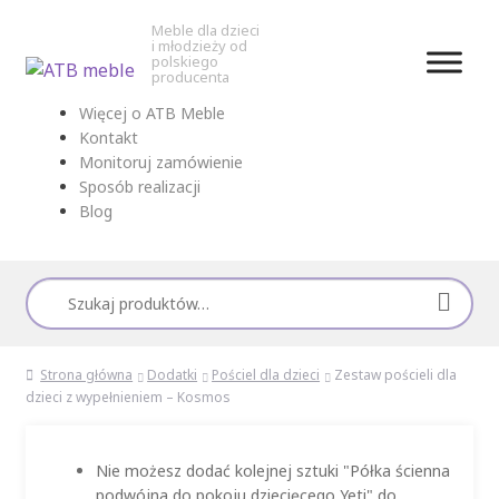
Meble dla dzieci
i młodzieży od
polskiego
producenta
Przejdź
Przejdź
Więcej o ATB Meble
do
do
Kontakt
nawigacji
treści
Monitoruj zamówienie
Sposób realizacji
Blog
Szukaj:
Strona główna
Dodatki
Pościel dla dzieci
Zestaw pościeli dla
dzieci z wypełnieniem – Kosmos
Nie możesz dodać kolejnej sztuki "Półka ścienna
podwójna do pokoju dziecięcego Yeti" do