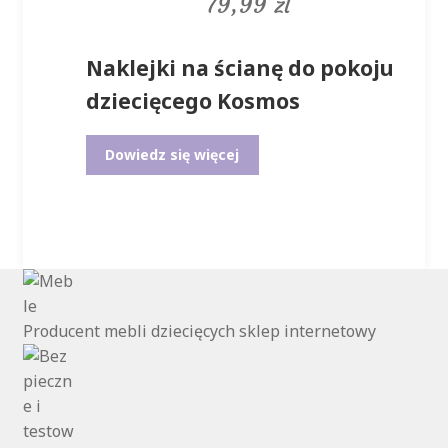
79,99
zł
Opcje
można
wybrać
Naklejki na ścianę do pokoju
na
stronie
dziecięcego Kosmos
produktu
Dowiedz się więcej
Producent mebli dziecięcych sklep internetowy