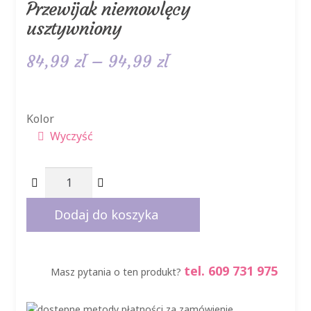
Przewijak niemowlęcy
usztywniony
Zakres
84,99
zł
–
94,99
zł
cen:
od
Kolor
Wyczyść
84,99 zł
do
ilość
94,99 zł
Przewijak
niemowlęcy
Dodaj do koszyka
usztywniony
tel. 609 731 975
Masz pytania o ten produkt?