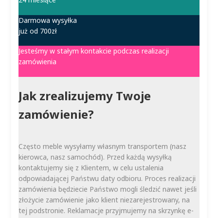
Darmowa wysyłka
już od 700zł
Jesteśmy w stałym kontakcie podczas realizacji
zamówienia
Jak zrealizujemy Twoje
zamówienie?
Często meble wysyłamy własnym transportem (nasz
kierowca, nasz samochód). Przed każdą wysyłką
kontaktujemy się z Klientem, w celu ustalenia
odpowiadającej Państwu daty odbioru. Proces realizacji
zamówienia będziecie Państwo mogli śledzić nawet jeśli
złożycie zamówienie jako klient niezarejestrowany, na
tej podstronie. Reklamacje przyjmujemy na skrzynkę e-