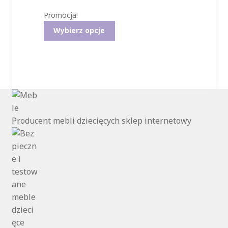
Promocja!
135,00 zł.
99,99 zł.
Ten
Wybierz opcje
produkt
ma
wiele
wariantów.
Opcje
można
wybrać
na
Producent mebli dziecięcych sklep internetowy
stronie
produktu