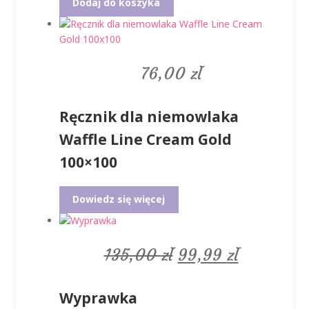
Dodaj do koszyka
76,00
zł
Ręcznik dla niemowlaka
Waffle Line Cream Gold
100×100
Dowiedz się więcej
Pierwotna
Aktualna
135,00
zł
99,99
zł
cena
cena
Wyprawka
wynosiła:
wynosi: