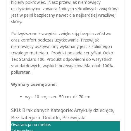
higieny pokrowiec. Nasz przewijak niemowlęcy
usztywniony n
ie zawiera żadnych szkodliwych związków i
jest w pełni bezpieczny nawet dla najbardziej wrażliwej
skóry.
Podwyższone krawędzie zwiększają bezpieczeństwo
oraz komfort podczas użytkowania. Przewijak
niemowlęcy usztywniony wykonany jest z solidnego i
trwałego materiału. Produkt posiada certyfikat Oeko-
Tex Standard 100. Produkt odpowiedni do wszystkich
standardowych, wąskich przewijaków. Materiał: 100%
poliuretan.
Wymiary zewnętrzne:
wys. 10 cm, szer. 50 cm, dł. 70 cm.
SKU:
Brak danych
Kategorie:
Artykuły dziecięce
,
Bez kategorii
,
Dodatki
,
Przewijaki
Gwarancja na meble:
24 miesiące