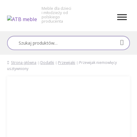
Meble dla dzieci
i młodzieży od
polskiego
producenta
Przejdź
Przejdź
do
do
Szukaj:
nawigacji
treści
Strona główna
Dodatki
Przewijaki
Przewijak niemowlęcy
usztywniony