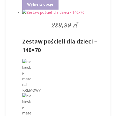
Ten
Wybierz opcje
produkt
ma
wiele
289,99
zł
wariantów.
Opcje
można
Zestaw pościeli dla dzieci –
wybrać
na
140×70
stronie
produktu
KREMOWY