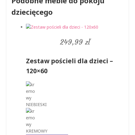
Podobne meble do pokoju
dziecięcego
249,99
zł
Zestaw pościeli dla dzieci –
120×60
NIEBIESKI
KREMOWY