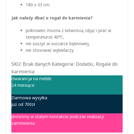
180 x 33 cm.
Jak należy dbać o rogal do karmienia?
pokrowiec można z łatwością zdjąć i prać w
temperaturze 40°C,
nie suszyć w suszarce bębnowej,
nie stosować wybielaczy.
SKU:
Brak danych
Kategorie:
Dodatki
,
Rogale do
karmienia
Gwarancja na meble:
24 miesiące
Darmowa wysyłka
już od 700zł
Jesteśmy w stałym kontakcie podczas realizacji
zamówienia