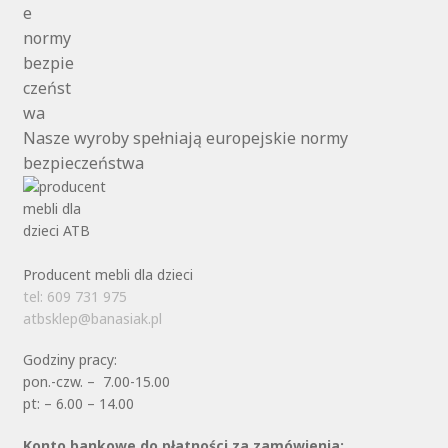
Nasze wyroby spełniają europejskie normy
bezpieczeństwa
Producent mebli dla dzieci
tel: 609 731 975
atbsklep@banasiak.pl
Godziny pracy:
pon.-czw. – 7.00-15.00
pt: – 6.00 – 14.00
Konto bankowe do płatności za zamówienia: