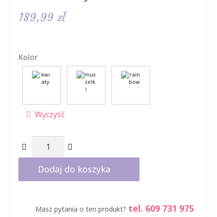
189,99
zł
Kolor
Wyczyść
ilość
Poduszka
Rogal
Dodaj do koszyka
do
karmienia
tel. 609 731 975
Masz pytania o ten produkt?