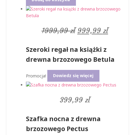
Pierwotna
Aktualn
1999,99
zł
999,99
zł
cena
cena
Szeroki regał na książki z
wynosiła:
wynosi:
drewna brzozowego Betula
1999,99 zł.
999,99 z
Promocja!
Dowiedz się więcej
399,99
zł
Szafka nocna z drewna
brzozowego Pectus