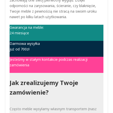
zachowają one swój pierwotny wygląd. Dzięki
odporności na zarysowania, ścieranie, czy blaknięcie,
Twoje meble z pewnością nie stracą na swoim uroku
nawet po kilku latach użytkowania.
Gwarancja na meble:
24 miesiące
Darmowa wysyłka
już od 700zł
Jesteśmy w stałym kontakcie podczas realizacji
zamówienia
Jak zrealizujemy Twoje
zamówienie?
Często meble wysyłamy własnym transportem (nasz