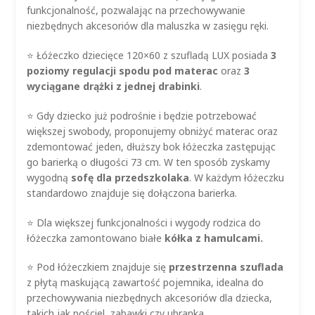
funkcjonalność, pozwalając na przechowywanie
niezbędnych akcesoriów dla maluszka w zasięgu ręki.
⭐
Łóżeczko dziecięce 120×60 z szufladą LUX posiada
3
poziomy regulacji spodu pod materac
oraz
3
wyciągane drążki z jednej drabinki
.
⭐
Gdy dziecko już podrośnie i będzie potrzebować
większej swobody, proponujemy obniżyć materac oraz
zdemontować jeden, dłuższy bok łóżeczka zastępując
go barierką o długości 73 cm. W ten sposób zyskamy
wygodną
sofę dla przedszkolaka
. W każdym łóżeczku
standardowo znajduje się dołączona barierka.
⭐
Dla większej funkcjonalności i wygody rodzica do
łóżeczka zamontowano białe
kółka z hamulcami.
⭐
Pod łóżeczkiem znajduje się
przestrzenna szuflada
z płytą maskującą zawartość pojemnika, idealna do
przechowywania niezbędnych akcesoriów dla dziecka,
takich jak pościel, zabawki czy ubranka.