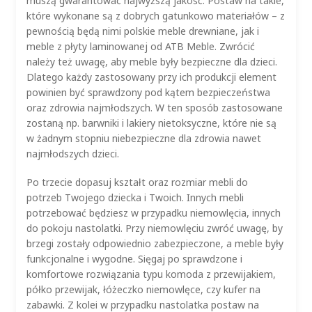
muszą gwarantować najwyższą jakość. Postaw na takie,
które wykonane są z dobrych gatunkowo materiałów – z
pewnością będą nimi polskie meble drewniane, jak i
meble z płyty laminowanej od ATB Meble. Zwrócić
należy też uwagę, aby meble były bezpieczne dla dzieci.
Dlatego każdy zastosowany przy ich produkcji element
powinien być sprawdzony pod kątem bezpieczeństwa
oraz zdrowia najmłodszych. W ten sposób zastosowane
zostaną np. barwniki i lakiery nietoksyczne, które nie są
w żadnym stopniu niebezpieczne dla zdrowia nawet
najmłodszych dzieci.
Po trzecie dopasuj kształt oraz rozmiar mebli do
potrzeb Twojego dziecka i Twoich. Innych mebli
potrzebować będziesz w przypadku niemowlęcia, innych
do pokoju nastolatki. Przy niemowlęciu zwróć uwagę, by
brzegi zostały odpowiednio zabezpieczone, a meble były
funkcjonalne i wygodne. Sięgaj po sprawdzone i
komfortowe rozwiązania typu komoda z przewijakiem,
półko przewijak, łóżeczko niemowlęce, czy kufer na
zabawki. Z kolei w przypadku nastolatka postaw na