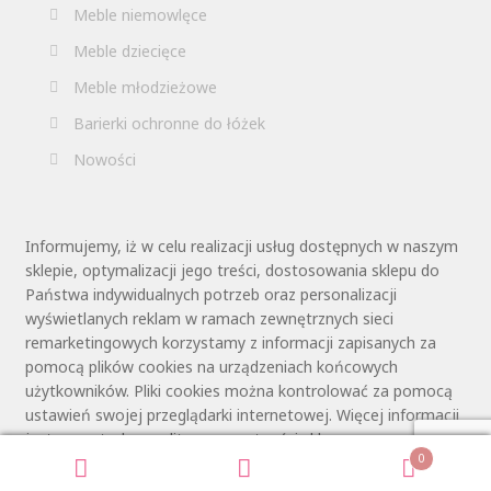
Meble niemowlęce
Meble dziecięce
Meble młodzieżowe
Barierki ochronne do łóżek
Nowości
Informujemy, iż w celu realizacji usług dostępnych w naszym
sklepie, optymalizacji jego treści, dostosowania sklepu do
Państwa indywidualnych potrzeb oraz personalizacji
wyświetlanych reklam w ramach zewnętrznych sieci
remarketingowych korzystamy z informacji zapisanych za
pomocą plików cookies na urządzeniach końcowych
użytkowników. Pliki cookies można kontrolować za pomocą
ustawień swojej przeglądarki internetowej. Więcej informacji
jest zawartych w polityce prywatności sklepu.
0
Szukaj:
Szukaj
Manage consent