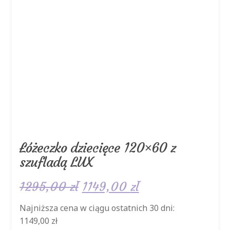
Łóżeczko dziecięce 120×60 z
szufladą LUX
Pierwotna
Aktualna
1295,00
zł
1149,00
zł
cena
cena
Najniższa cena w ciągu ostatnich 30 dni:
1149,00
zł
wynosiła:
wynosi: