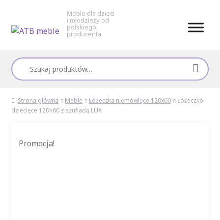
Meble dla dzieci
i młodzieży od
polskiego
producenta
Przejdź
Przejdź
do
do
Szukaj:
nawigacji
treści
Strona główna
Meble
Łóżeczka niemowlęce 120x60
Łóżeczko
dziecięce 120×60 z szufladą LUX
Promocja!