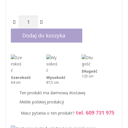
1295,00 zł.
1149,00 zł.
ilość
Łóżeczko
dziecięce
Dodaj do koszyka
120x60
z
szufladą
LUX
Długość
123 cm
Szerokość
Wysokość
64 cm
87,5 cm
Ten produkt ma darmową dostawę
Meble polskiej produkcji
tel. 609 731 975
Masz pytania o ten produkt?