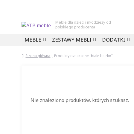
Meble dla dzieci i młodzieży od
polskiego producenta
Przejdź
Przejdź
MEBLE
ZESTAWY MEBLI
DODATKI
do
do
nawigacji
treści
Strona główna
Produkty oznaczone “białe biurko”
Nie znaleziono produktów, których szukasz.