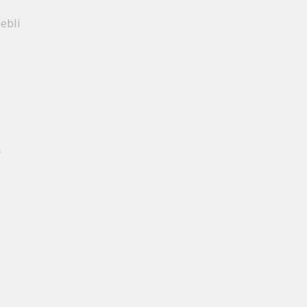
ebli
y