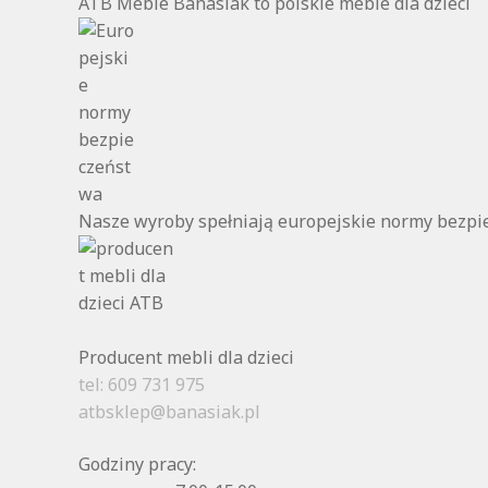
ATB Meble Banasiak to polskie meble dla dzieci
Nasze wyroby spełniają europejskie normy bezp
Producent mebli dla dzieci
tel: 609 731 975
atbsklep@banasiak.pl
Godziny pracy: