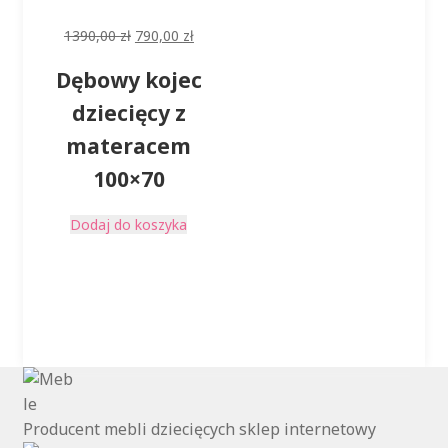
Pierwotna
Aktualna
1390,00
zł
790,00
zł
cena
cena
Dębowy kojec
wynosiła:
wynosi:
1390,00 zł.
790,00 zł.
dziecięcy z
materacem
100×70
Dodaj do koszyka
Producent mebli dziecięcych sklep internetowy