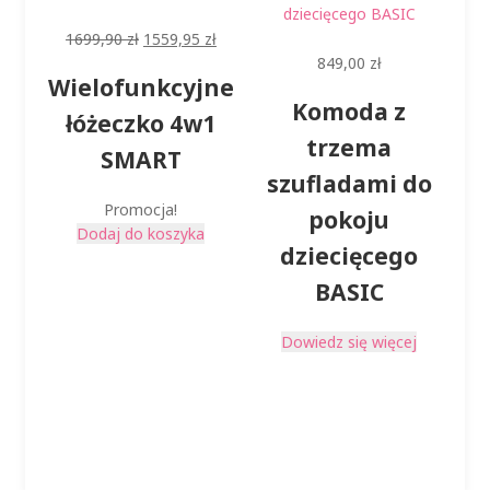
Pierwotna
Aktualna
1699,90
zł
1559,95
zł
cena
cena
849,00
zł
Wielofunkcyjne
wynosiła:
wynosi:
Komoda z
1699,90 zł.
1559,95 zł.
łóżeczko 4w1
trzema
SMART
szufladami do
Promocja!
pokoju
Dodaj do koszyka
dziecięcego
BASIC
Dowiedz się więcej