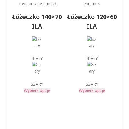
Pierwotna
Aktualna
1390,00
zł
990,00
zł
790,00
zł
cena
cena
Łóżeczko 140×70
Łóżeczko 120×60
wynosiła:
wynosi:
1390,00 zł.
990,00 zł.
ILA
ILA
BIAŁY
BIAŁY
SZARY
SZARY
Ten
Ten
Wybierz opcje
Wybierz opcje
produkt
produkt
ma
ma
wiele
wiele
wariantów.
wariantów.
Opcje
Opcje
można
można