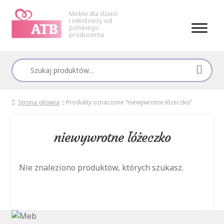
Meble dla dzieci
i młodzieży od
polskiego
producenta
Przejdź
Przejdź
do
do
Szukaj:
nawigacji
treści
Strona główna
Produkty oznaczone “niewywrotne łóżeczko”
niewywrotne łóżeczko
Nie znaleziono produktów, których szukasz.