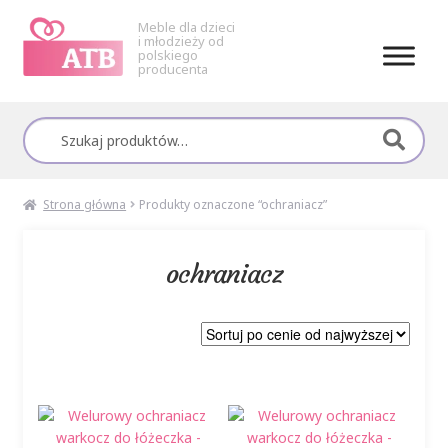
Meble dla dzieci
i młodzieży od
polskiego
producenta
Przejdź
Przejdź
do
do
Szukaj:
nawigacji
treści
Strona główna
Produkty oznaczone “ochraniacz”
ochraniacz