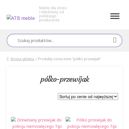
Meble dla dzieci
i młodzieży od
polskiego
producenta
Przejdź
Przejdź
do
do
Szukaj:
nawigacji
treści
Strona główna
Produkty oznaczone “półko-przewijak”
półko-przewijak