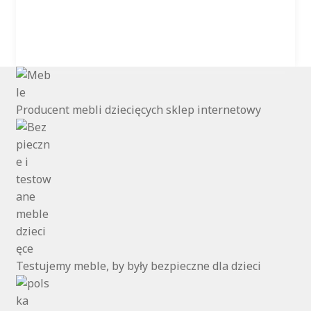
wiele
wariantów.
Opcje
można
wybrać
na
stronie
Producent mebli dziecięcych sklep internetowy
produktu
Testujemy meble, by były bezpieczne dla dzieci