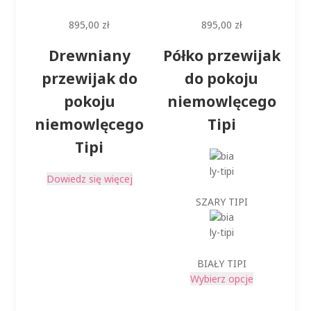
895,00
zł
895,00
zł
Drewniany
Półko przewijak
przewijak do
do pokoju
pokoju
niemowlęcego
niemowlęcego
Tipi
Tipi
Dowiedz się więcej
SZARY TIPI
BIAŁY TIPI
Ten
Wybierz opcje
produkt
ma