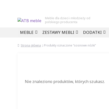
Meble dla dzieci i młodzieży od
polskiego producenta
Przejdź
Przejdź
MEBLE
ZESTAWY MEBLI
DODATKI
do
do
nawigacji
treści
Strona główna
Produkty oznaczone “sosnowe nóżki”
Nie znaleziono produktów, których szukasz.