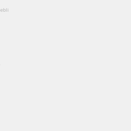
ebli
y