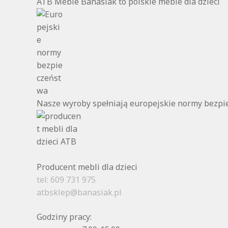
ATB Meble Banasiak to polskie meble dla dzieci
Nasze wyroby spełniają europejskie normy bezp
Producent mebli dla dzieci
tel: 609 731 975
atbsklep@banasiak.pl
Godziny pracy: