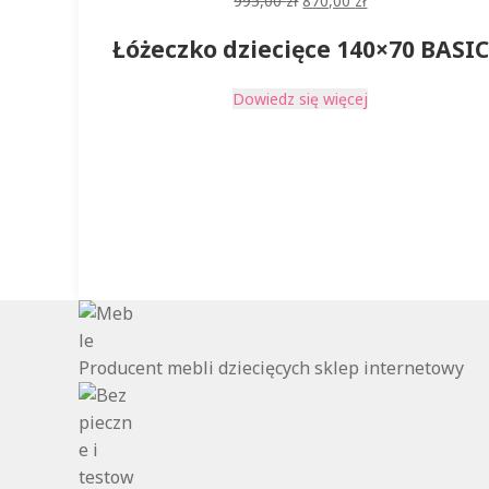
995,00
zł
870,00
zł
cena
cena
Łóżeczko dziecięce 140×70 BASIC
wynosiła:
wynosi:
995,00 zł.
870,00 zł.
Dowiedz się więcej
Producent mebli dziecięcych sklep internetowy