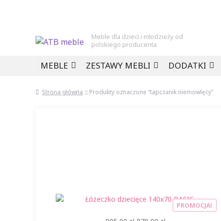
Meble dla dzieci i młodzieży od
polskiego producenta
Przejdź
Przejdź
MEBLE
ZESTAWY MEBLI
DODATKI
do
do
nawigacji
treści
Strona główna
Produkty oznaczone “tapczanik niemowlęcy”
PROMOCJA!
Pierwotna
Aktualna