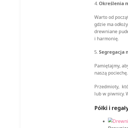
4.
Określenia 
Warto od począ
gdzie ma odłoży
drewniane pude
i harmonię.
5.
Segregacja 
Pamiętajmy, aby
naszą pociechę
Przedmioty, któ
lub w piwnicy. 
Półki i rega