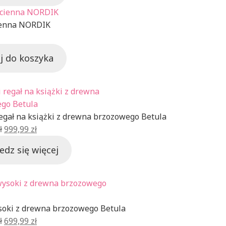
358,75 zł.
199,95 zł.
ienna NORDIK
j do koszyka
Produkt
w
promocji
regał na książki z drewna brzozowego Betula
Pierwotna
Aktualna
ł
999,99
zł
cena
cena
edz się więcej
wynosiła:
wynosi:
1999,99 zł.
999,99 zł.
Produkt
w
promocji
soki z drewna brzozowego Betula
Pierwotna
Aktualna
ł
699,99
zł