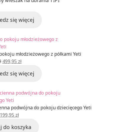
y wieszak na ubrania TIPI
edz się więcej
Produkt
w
promocji
 pokoju młodzieżowego z półkami Yeti
Pierwotna
Aktualna
ł
499,95
zł
cena
cena
edz się więcej
wynosiła:
wynosi:
1348,75 zł.
499,95 zł.
Produkt
w
promocji
enna podwójna do pokoju dziecięcego Yeti
Pierwotna
Aktualna
199,95
zł
cena
cena
j do koszyka
wynosiła:
wynosi: