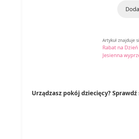
Doda
Artykuł znajduje s
Poprzedni
Nawigacj
Rabat na Dzień
wpis:
Następny
Jesienna wyprz
wpisu
wpis:
Urządzasz pokój dziecięcy? Sprawdź