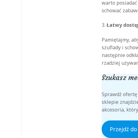
warto posiadać
schować zabawki
3.
Łatwy dostę
Pamiętajmy, aby
szuflady i scho
następnie odkł
rzadziej używan
Szukasz meb
Sprawdź ofertę
sklepie znajdzi
akcesoria, któr
Przejdź do