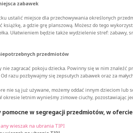
miejsca zabawek
tku ustalić miejsce dla przechowywania określonych przedm
ć książkę, a gdzie grę planszową. Możesz do tego wykorzyst
łka. Ułatwieniem będzie także wydzielenie stref: zabawy, 
niepotrzebnych przedmiotów
 nie zagracać pokoju dziecka. Powinny się w nim znaleźć p
. Od razu pozbywajmy się zepsutych zabawek oraz za małych
re nie są już używane, możemy oddać innym dzieciom lub sc
W okresie letnim wynieśmy zimowe ciuchy, pozostawiając je
ły pomocne w segregacji przedmiotów, w oferci