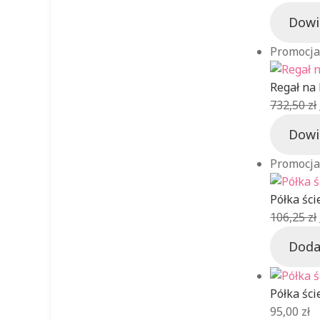
Dowi
Promocja
Regał na 
732,50
zł
Dowi
Promocja
Półka śc
106,25
zł
Doda
Półka ści
95,00
zł