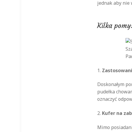
jednak aby nie 
Kilka pomy
Sz
Pa
1.
Zastosowani
Doskonałym pomy
pudełka chowamy
oznaczyć odpow
2.
Kufer na za
Mimo posiadania