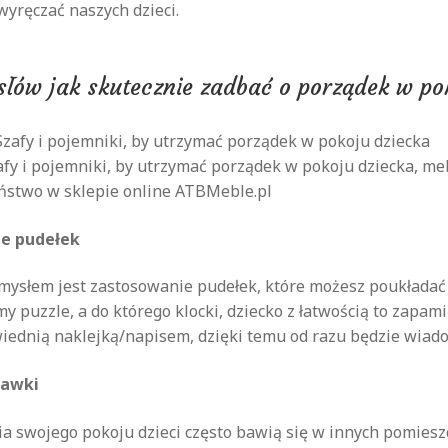
wyręczać naszych dzieci.
słów jak skutecznie zadbać o porządek w po
afy i pojemniki, by utrzymać porządek w pokoju dziecka, me
ństwo w sklepie online ATBMeble.pl
e pudełek
słem jest zastosowanie pudełek, które możesz poukładać na
 puzzle, a do którego klocki, dziecko z łatwością to zapami
iednią naklejką/napisem, dzięki temu od razu będzie wiad
bawki
 swojego pokoju dzieci często bawią się w innych pomieszcz