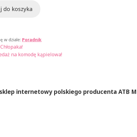
j do koszyka
ię w dziale:
Poradnik
a
 Chłopaka!
edaż na komodę kąpielowa!
 sklep internetowy polskiego producenta ATB M