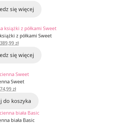
cena
cena
edz się więcej
wynosiła:
wynosi:
1399,99 zł.
699,99 zł.
Produkt
w
promocji
książki z półkami Sweet
Pierwotna
Aktualna
389,99
zł
cena
cena
edz się więcej
wynosiła:
wynosi:
732,50 zł.
389,99 zł.
Produkt
w
promocji
ienna Sweet
Pierwotna
Aktualna
74,99
zł
cena
cena
j do koszyka
wynosiła:
wynosi:
106,25 zł.
74,99 zł.
enna biała Basic