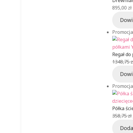
Drewnian
895,00
zł
Dowi
Promocja
Regał do
1348,75
z
Dowi
Promocja
Półka ści
358,75
zł
Doda