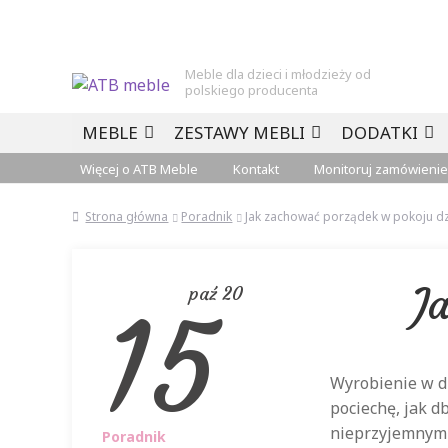
Meble dla dzieci i młodzieży od
polskiego producenta
Przejdź
Przejdź
MEBLE
ZESTAWY MEBLI
DODATKI
do
do
nawigacji
treści
Więcej o ATB Meble
Kontakt
Monitoruj zamówienie
Strona główna
Poradnik
Jak zachować porządek w pokoju dz
J
paź 20
15
Wyrobienie w d
pociechę, jak d
nieprzyjemnym 
Poradnik