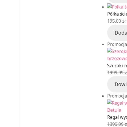
Półka śc
195,00
zł
Doda
Promocja
Szeroki 
1999,99
z
Dowi
Promocja
Regał wy
1399,99
z