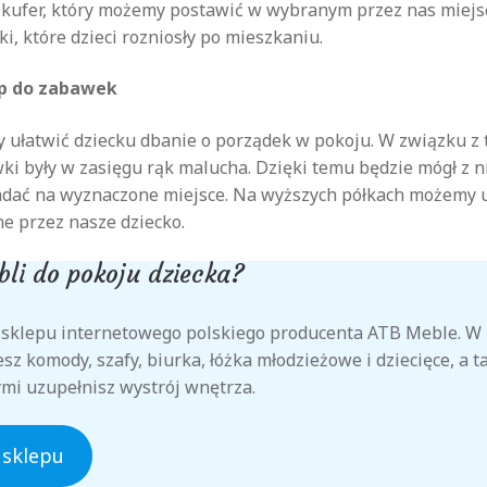
 kufer, który możemy postawić w wybranym przez nas miejs
, które dzieci rozniosły po mieszkaniu.
p do zabawek
 ułatwić dziecku dbanie o porządek w pokoju. W związku z 
wki były w zasięgu rąk malucha. Dzięki temu będzie mógł z n
adać na wyznaczone miejsce. Na wyższych półkach możemy u
e przez nasze dziecko.
li do pokoju dziecka?
 sklepu internetowego polskiego producenta ATB Meble. W
esz komody, szafy, biurka, łóżka młodzieżowe i dziecięce, a t
ymi uzupełnisz wystrój wnętrza.
 sklepu