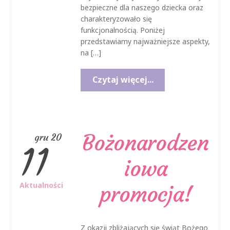
bezpieczne dla naszego dziecka oraz
charakteryzowało się
funkcjonalnością. Poniżej
przedstawiamy najważniejsze aspekty,
na […]
Czytaj więcej...
Bożonarodzen
gru 20
11
iowa
Aktualności
promocja!
Z okazji zbliżających się świąt Bożego