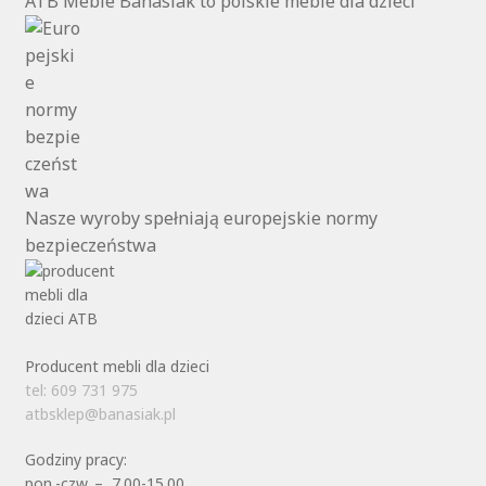
ATB Meble Banasiak to polskie meble dla dzieci
Nasze wyroby spełniają europejskie normy
bezpieczeństwa
Producent mebli dla dzieci
tel: 609 731 975
atbsklep@banasiak.pl
Godziny pracy:
pon.-czw. – 7.00-15.00