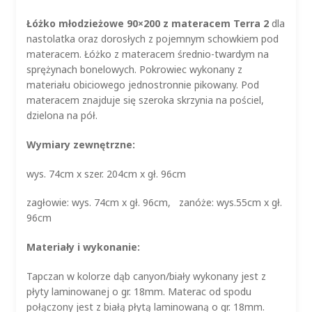
Łóżko młodzieżowe 90×200 z materacem Terra 2
dla
nastolatka oraz dorosłych z pojemnym schowkiem pod
materacem. Łóżko z materacem średnio-twardym na
sprężynach bonelowych. Pokrowiec wykonany z
materiału obiciowego jednostronnie pikowany. Pod
materacem znajduje się szeroka skrzynia na pościel,
dzielona na pół.
Wymiary zewnętrzne:
wys. 74cm x szer. 204cm x gł. 96cm
zagłowie: wys. 74cm x gł. 96cm, zanóże: wys.55cm x gł.
96cm
Materiały i wykonanie:
Tapczan w kolorze dąb canyon/biały wykonany jest z
płyty laminowanej o gr. 18mm. Materac od spodu
połączony jest z białą płytą laminowaną o gr. 18mm.