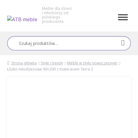
Meble dla dzieci
i młodzieży od
polskiego
producenta
Przejdź
Przejdź
do
do
Szukaj:
nawigacji
treści
Strona główna
Style i trendy
Meble w stylu nowoczesnym
Łóżko młodzieżowe 90×200 z materacem Terra 2