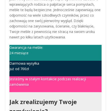
wprawiających rodzica o palpitacje serca pomysłach,
meble te będą bezpieczne. Jednocześnie zapewniają one
odporność na wiele szkodliwych czynników, przez co
zachowają one swój pierwotny wygląd. Dzięki
odporności na zarysowania, ścieranie, czy blaknięcie,
Twoje meble z pewnością nie stracą na swoim uroku
nawet po kilku latach użytkowania.
Gwarancja na meble:
24 miesiące
Darmowa wysyłka
już od 700zł
Jesteśmy w stałym kontakcie podczas realizacji
zamówienia
Jak zrealizujemy Twoje