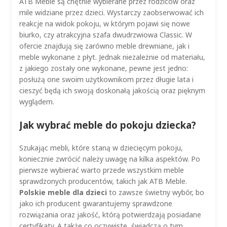
ATB Meble są chętnie wybierane przez rodziców oraz
mile widziane przez dzieci. Wystarczy zaobserwować ich
reakcje na widok pokoju, w którym pojawi się nowe
biurko, czy atrakcyjna szafa dwudrzwiowa Classic. W
ofercie znajdują się zarówno meble drewniane, jak i
meble wykonane z płyt. Jednak niezależnie od materiału,
z jakiego zostały one wykonane, pewne jest jedno:
posłużą one swoim użytkownikom przez długie lata i
cieszyć będą ich swoją doskonałą jakością oraz pięknym
wyglądem.
Jak wybrać meble do pokoju dziecka?
Szukając mebli, które staną w dziecięcym pokoju,
koniecznie zwrócić należy uwagę na kilka aspektów. Po
pierwsze wybierać warto przede wszystkim meble
sprawdzonych producentów, takich jak ATB Meble.
Polskie meble dla dzieci
to zawsze świetny wybór, bo
jako ich producent gwarantujemy sprawdzone
rozwiązania oraz jakość, którą potwierdzają posiadane
certyfikaty. A także co oczywiste, świadczą o tym