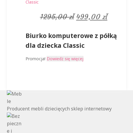
Pierwotna
Aktualn
1295,00
zł
499,00
zł
cena
cena
Biurko komputerowe z półką
wynosiła:
wynosi:
dla dziecka Classic
1295,00 zł.
499,00 
Promocja!
Dowiedz się więcej
Producent mebli dziecięcych sklep internetowy