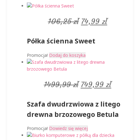
Pierwotna
Aktualna
106,25
zł
74,99
zł
cena
cena
Półka ścienna Sweet
wynosiła:
wynosi:
Promocja!
Dodaj do koszyka
106,25 zł.
74,99 zł.
Pierwotna
Aktualn
1499,99
zł
749,99
zł
cena
cena
Szafa dwudrzwiowa z litego
wynosiła:
wynosi:
drewna brzozowego Betula
1499,99 zł.
749,99 z
Promocja!
Dowiedz się więcej