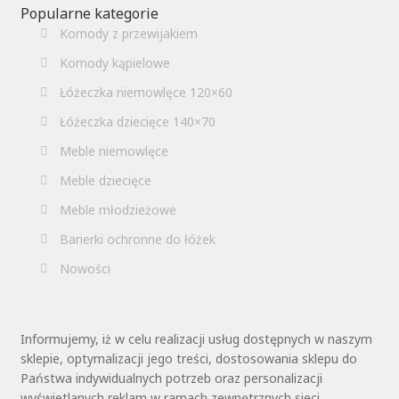
Popularne kategorie
Komody z przewijakiem
Komody kąpielowe
Łóżeczka niemowlęce 120×60
Łóżeczka dziecięce 140×70
Meble niemowlęce
Meble dziecięce
Meble młodzieżowe
Barierki ochronne do łóżek
Nowości
Informujemy, iż w celu realizacji usług dostępnych w naszym
sklepie, optymalizacji jego treści, dostosowania sklepu do
Państwa indywidualnych potrzeb oraz personalizacji
wyświetlanych reklam w ramach zewnętrznych sieci