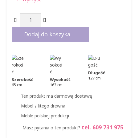
1149,00 zł
do
ilość
1295,00 zł
Łóżeczko
dziecięce
Dodaj do koszyka
120x60
z
szufladą
i
kółkami
Długość
DREAMY
127 cm
Szerokość
Wysokość
65 cm
163 cm
Ten produkt ma darmową dostawę
Mebel z litego drewna
Meble polskiej produkcji
tel. 609 731 975
Masz pytania o ten produkt?