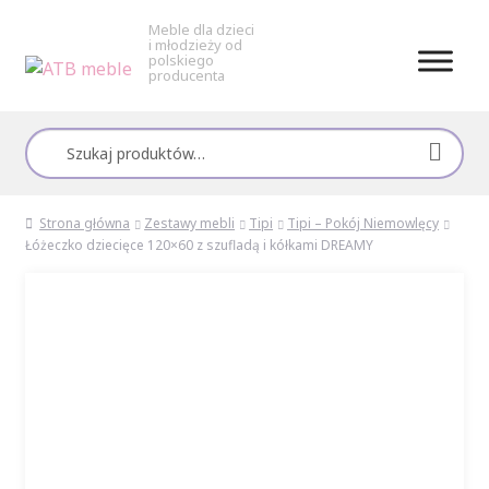
Meble dla dzieci
i młodzieży od
polskiego
producenta
Przejdź
Przejdź
do
do
Szukaj:
nawigacji
treści
Strona główna
Zestawy mebli
Tipi
Tipi – Pokój Niemowlęcy
Łóżeczko dziecięce 120×60 z szufladą i kółkami DREAMY