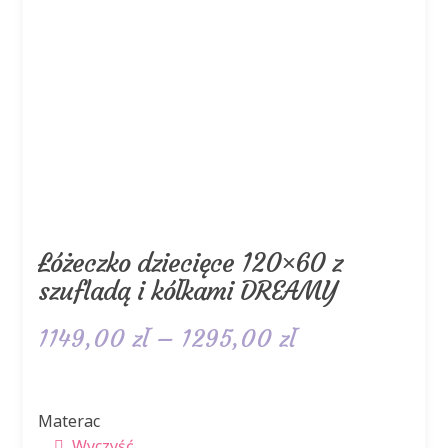
Łóżeczko dziecięce 120×60 z
szufladą i kółkami DREAMY
Zakres
1149,00
zł
–
1295,00
zł
cen:
od
Materac
Wyczyść