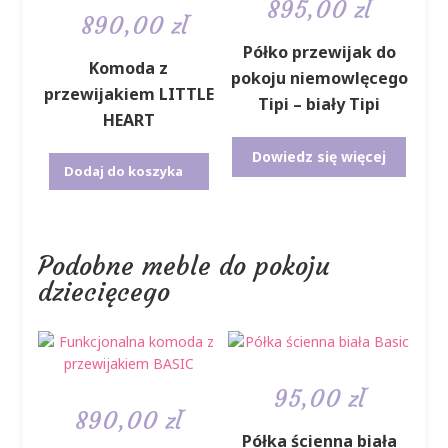
895,00
zł
Pierwotna
Aktualna
890,00
zł
cena
cena
Półko przewijak do
Komoda z
wynosiła:
wynosi:
pokoju niemowlęcego
przewijakiem LITTLE
995,00 zł.
890,00 zł.
Tipi – biały Tipi
HEART
Dowiedz się więcej
Dodaj do koszyka
Podobne meble do pokoju
dziecięcego
95,00
zł
890,00
zł
Półka ścienna biała