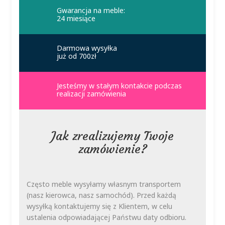
Gwarancja na meble:
24 miesiące
Darmowa wysyłka
już od 700zł
Jesteśmy w stałym kontakcie podczas
realizacji zamówienia
Jak zrealizujemy Twoje
zamówienie?
Często meble wysyłamy własnym transportem
(nasz kierowca, nasz samochód). Przed każdą
wysyłką kontaktujemy się z Klientem, w celu
ustalenia odpowiadającej Państwu daty odbioru.