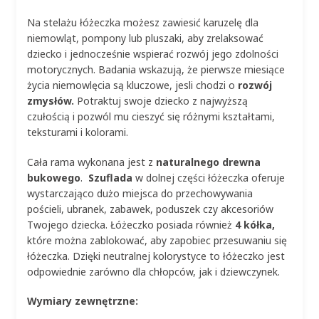
Na stelażu łóżeczka możesz zawiesić karuzelę dla
niemowląt, pompony lub pluszaki, aby zrelaksować
dziecko i jednocześnie wspierać rozwój jego zdolności
motorycznych. Badania wskazują, że pierwsze miesiące
życia niemowlęcia są kluczowe, jesli chodzi o
rozwój
zmysłów.
Potraktuj swoje dziecko z najwyższą
czułością i pozwól mu cieszyć się różnymi kształtami,
teksturami i kolorami.
Cała rama wykonana jest z
naturalnego drewna
bukowego
.
Szuflada
w dolnej części łóżeczka oferuje
wystarczająco dużo miejsca do przechowywania
pościeli, ubranek, zabawek, poduszek czy akcesoriów
Twojego dziecka. Łóżeczko posiada również
4 kółka,
które można zablokować, aby zapobiec przesuwaniu się
łóżeczka. Dzięki neutralnej kolorystyce to łóżeczko jest
odpowiednie zarówno dla chłopców, jak i dziewczynek.
Wymiary zewnętrzne: