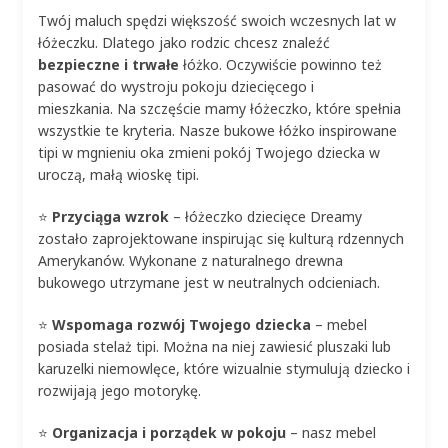
Twój maluch spędzi większość swoich wczesnych lat w
łóżeczku. Dlatego jako rodzic chcesz znaleźć
bezpieczne i trwałe
łóżko. Oczywiście powinno też
pasować do wystroju pokoju dziecięcego i
mieszkania. Na szczęście mamy łóżeczko, które spełnia
wszystkie te kryteria. Nasze bukowe łóżko inspirowane
tipi w mgnieniu oka zmieni pokój Twojego dziecka w
uroczą, małą wioskę tipi.
⭐
Przyciąga wzrok
– łóżeczko dziecięce Dreamy
zostało zaprojektowane inspirując się kulturą rdzennych
Amerykanów. Wykonane z naturalnego drewna
bukowego utrzymane jest w neutralnych odcieniach.
⭐
Wspomaga rozwój Twojego dziecka
– mebel
posiada stelaż tipi. Można na niej zawiesić pluszaki lub
karuzelki niemowlęce, które wizualnie stymulują dziecko i
rozwijają jego motorykę.
⭐
Organizacja i porządek w pokoju
– nasz mebel