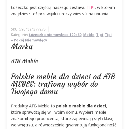
Łóżeczko jest częścią naszego zestawu
TIPI
, w którym
znajdziesz też przewijak i uroczy wieszak na ubrania.
SKU:
5904824377278
Kategorie:
Łóżeczka niemowlęce 120x60
,
Meble
,
Tipi
,
Tipi
– Pokój Niemowlęcy
Marka
ATB Meble
Polskie meble dla dzieci od ATB
MEBLE: trafiony wybór do
Twojego domu
Produkty ATB Meble to
polskie meble dla dzieci
,
które sprawdzą się w Twoim domu. Wybierz meble
znakomitego producenta, które zapewniają styl i klasę
we wnętrzu, a równocześnie gwarantują funkcjonalność