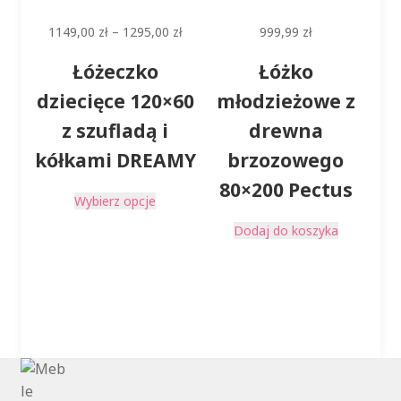
Zakres
1149,00
zł
–
1295,00
zł
999,99
zł
cen:
Łóżeczko
Łóżko
od
1149,00 zł
dziecięce 120×60
młodzieżowe z
do
z szufladą i
drewna
1295,00 zł
kółkami DREAMY
brzozowego
80×200 Pectus
Ten
Wybierz opcje
produkt
Dodaj do koszyka
ma
wiele
wariantów.
Opcje
można
wybrać
na
stronie
produktu