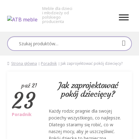
Meble dla dzieci
i młodzieży od
polskiego
producenta
Przejdź
Przejdź
do
do
Szukaj:
nawigacji
treści
Strona główna
Poradnik
Jak zaprojektować pokój dziecięcy?
Jak zaprojektować
paź 21
23
pokój dziecięcy?
Każdy rodzic pragnie dla swojej
Poradnik
pociechy wszystkiego, co najlepsze.
Dlatego staramy się robić, co w
naszej mocy, aby je uszczęśliwić.
Pokój dziecka to bezpieczna