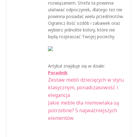
rozwiązaniem. Strefa ta powinna
ułatwiać odpoczynek, dlatego też nie
powinna posiadać wielu przedmiotów.
Ogranicz ilość ozdób i zabawek oraz
wybierz jednolite kolory, które nie
będą rozpraszać Twojej pociechy.
Artykuł znajduje się w dziale:
Poradnik
Poprzedni
Nawigacja
Zestaw mebli dziecięcych w stylu
wpis:
klasycznym, ponadczasowość i
wpisu
elegancja
Następny
Jakie meble dla niemowlaka są
wpis:
potrzebne? 5 najważniejszych
elementów