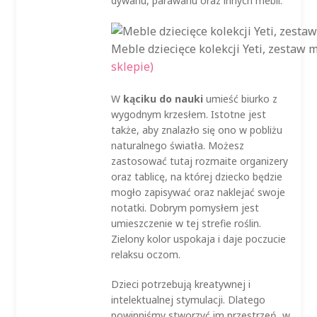
dywanu, parawanu oraz innych mebli.
Meble dziecięce kolekcji Yeti, zestaw
sklepie)
W
kąciku do nauki
umieść biurko z
wygodnym krzesłem. Istotne jest
także, aby znalazło się ono w pobliżu
naturalnego światła. Możesz
zastosować tutaj rozmaite organizery
oraz tablicę, na której dziecko będzie
mogło zapisywać oraz naklejać swoje
notatki. Dobrym pomysłem jest
umieszczenie w tej strefie roślin.
Zielony kolor uspokaja i daje poczucie
relaksu oczom.
Dzieci potrzebują kreatywnej i
intelektualnej stymulacji. Dlatego
powinniśmy stworzyć im przestrzeń, w