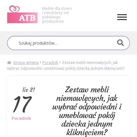
Meble dla dzieci
i młodzieży od
polskiego
producenta
Przejdź
Przejdź
do
do
Szukaj:
nawigacji
treści
Strona główna
Poradnik
Zestaw mebli niemowlęcych, jak
wybrać odpowiedni i umeblować pokój dziecka jednym kliknięciem?
Zestaw mebli
lis 21
17
niemowlęcych, jak
wybrać odpowiedni i
umeblować pokój
Poradnik
dziecka jednym
kliknięciem?