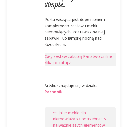
Simple.
Półka wisząca jest dopełnieniem
kompletnego zestawu mebli
niemowlęcych. Postawisz na niej
zabawki, lub lampkę nocną nad
łóżeczkiem.
Cały zestaw zakupią Państwo online
klikając tutaj >
Artykuł znajduje się w dziale:
Poradnik
Nawigacja
Poprzedni
Jakie meble dla
wpisu
wpis:
niemowlaka są potrzebne? 5
najważniejszych elementów