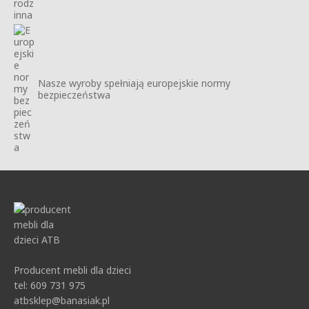
Nasze wyroby spełniają europejskie normy
bezpieczeństwa
Producent mebli dla dzieci
tel: 609 731 975
atbsklep@banasiak.pl