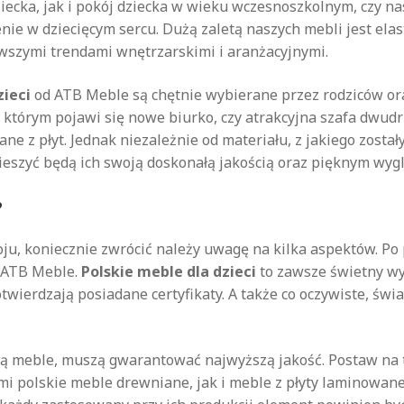
iecka, jak i pokój dziecka w wieku wczesnoszkolnym, czy na
nie w dziecięcym sercu. Dużą zaletą naszych mebli jest ela
owszymi trendami wnętrzarskimi i aranżacyjnymi.
zieci
od ATB Meble są chętnie wybierane przez rodziców ora
którym pojawi się nowe biurko, czy atrakcyjna szafa dwudrz
e z płyt. Jednak niezależnie od materiału, z jakiego zosta
ieszyć będą ich swoją doskonałą jakością oraz pięknym wyg
?
oju, koniecznie zwrócić należy uwagę na kilka aspektów. P
 ATB Meble.
Polskie meble dla dzieci
to zawsze świetny wy
twierdzają posiadane certyfikaty. A także co oczywiste, świ
 są meble, muszą gwarantować najwyższą jakość. Postaw na 
i polskie meble drewniane, jak i meble z płyty laminowane