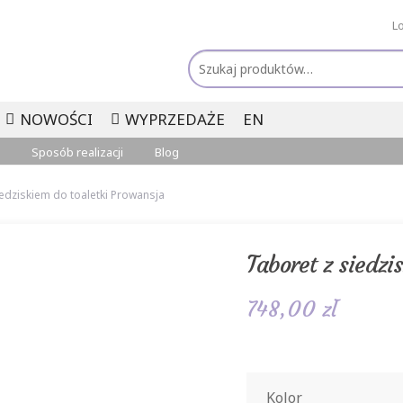
L
Szukaj:
NOWOŚCI
WYPRZEDAŻE
EN
Sposób realizacji
Blog
iedziskiem do toaletki Prowansja
Taboret z siedzi
748,00
zł
Kolor