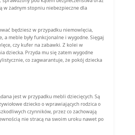
być sprawdzony pod kątem bezpieczeństwa oraz
 są w żadnym stopniu niebezpieczne dla
ebować będziesz w przypadku niemowlęcia,
, a meble były funkcjonalne i wygodne. Sięgaj
ce, czy kufer na zabawki. Z kolei w
ia dziecka. Przyda mu się zatem wygodne
ylistycznie, co zagwarantuje, że pokój dziecka
ądana jest w przypadku mebli dziecięcych. Są
żywiołowe dziecko o wprawiających rodzica o
szkodliwych czynników, przez co zachowają
 pewnością nie stracą na swoim uroku nawet po