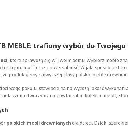
 ATB MEBLE: trafiony wybór do Twojeg
ieci
, które sprawdzą się w Twoim domu. Wybierz meble znak
funkcjonalność oraz uniwersalność. W jaki sposób jest to 
o, że produkujemy najwyższej klasy polskie meble drewniane
dziecięcego pokoju, stawiacie na najwyższą jakość wykonani
dzięki czemu tworzymy niepowtarzalne kolekcje mebli, które
ych
bór
polskich mebli drewnianych
dla dzieci. Dzięki szerok