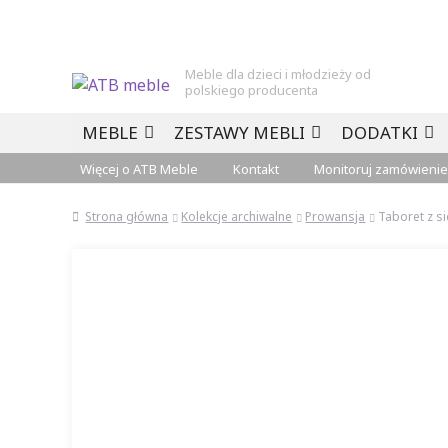
Meble dla dzieci i młodzieży od
polskiego producenta
Przejdź
Przejdź
MEBLE
ZESTAWY MEBLI
DODATKI
do
do
nawigacji
treści
Więcej o ATB Meble
Kontakt
Monitoruj zamówienie
Strona główna
Kolekcje archiwalne
Prowansja
Taboret z s