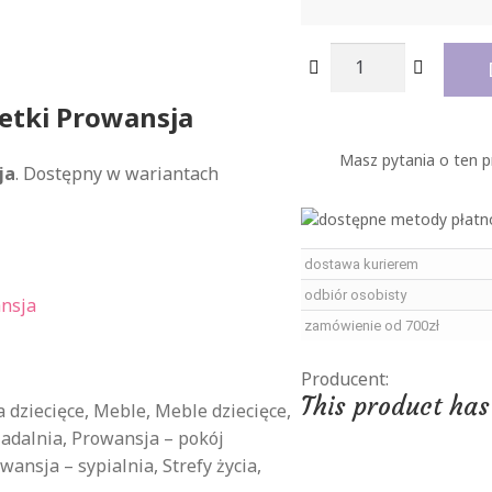
ilość
Taboret
z
letki Prowansja
siedziskiem
Masz pytania o ten 
do
ja
. Dostępny w wariantach
toaletki
Prowansja
dostawa kurierem
odbiór osobisty
nsja
zamówienie od 700zł
Producent:
This product has
a dziecięce
,
Meble
,
Meble dziecięce
,
jadalnia
,
Prowansja – pokój
wansja – sypialnia
,
Strefy życia
,