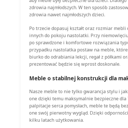
aby meble były bezpieczne dla dzieci. Dlate
zdrowia najmłodszych. W ten sposób zastosowa
zdrowia nawet najmłodszych dzieci.
Po trzecie dopasuj kształt oraz rozmiar mebl
innych do pokoju nastolatki. Przy niemowlęci
po sprawdzone i komfortowe rozwiązania typu 
przypadku nastolatka postaw na meble, któr
biurko do odrabiania lekcji, regał z półkami o
prezentować będzie się wprost doskonale.
Meble o stabilnej konstrukcji dla 
Nasze meble to nie tylko gwarancja stylu i ja
one dzięki temu maksymalnie bezpieczne dla 
palpitacje serca pomysłach, meble te będą be
one swój pierwotny wygląd. Dzięki odporności
kilku latach użytkowania.