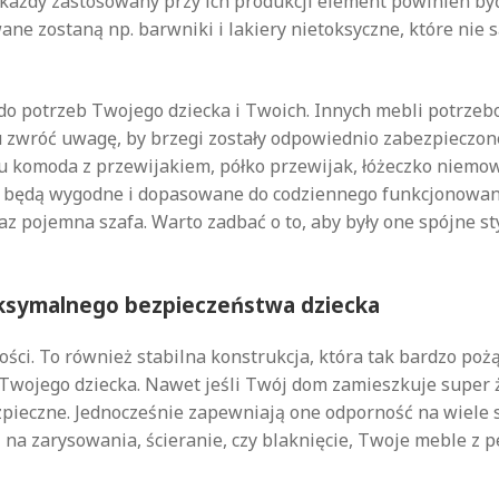
go każdy zastosowany przy ich produkcji element powinien 
ne zostaną np. barwniki i lakiery nietoksyczne, które nie
i do potrzeb Twojego dziecka i Twoich. Innych mebli potrz
u zwróć uwagę, by brzegi zostały odpowiednio zabezpieczone
komoda z przewijakiem, półko przewijak, łóżeczko niemowlę
e będą wygodne i dopasowane do codziennego funkcjonowan
raz pojemna szafa. Warto zadbać o to, aby były one spójne st
maksymalnego bezpieczeństwa dziecka
kości. To również stabilna konstrukcja, która tak bardzo poż
Twojego dziecka. Nawet jeśli Twój dom zamieszkuje super 
zpieczne. Jednocześnie zapewniają one odporność na wiele 
 na zarysowania, ścieranie, czy blaknięcie, Twoje meble z