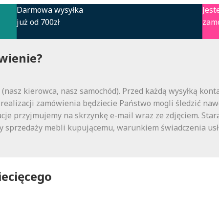
Darmowa wysyłka
Jest
już od 700zł
zam
wienie?
nasz kierowca, nasz samochód). Przed każdą wysyłką kontak
realizacji zamówienia będziecie Państwo mogli śledzić nawet
cje przyjmujemy na skrzynkę e-mail wraz ze zdjęciem. Stara
daty sprzedaży mebli kupującemu, warunkiem świadczenia us
iecięcego