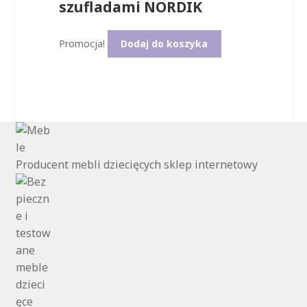
szufladami NORDIK
1249,00 zł.
990,00 
Promocja!
Dodaj do koszyka
Producent mebli dziecięcych sklep internetowy