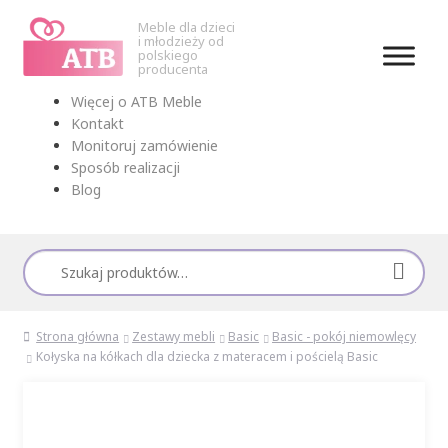
Meble dla dzieci
i młodzieży od
polskiego
producenta
Przejdź
Przejdź
Więcej o ATB Meble
do
do
Kontakt
nawigacji
treści
Monitoruj zamówienie
Sposób realizacji
Blog
Szukaj:
Strona główna
Zestawy mebli
Basic
Basic - pokój niemowlęcy
Kołyska na kółkach dla dziecka z materacem i pościelą Basic