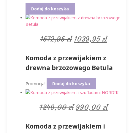
Dodaj do koszyka
Pierwotna
Aktualn
1572,95
zł
1039,95
zł
cena
cena
Komoda z przewijakiem z
wynosiła:
wynosi:
drewna brzozowego Betula
1572,95 zł.
1039,95 
Promocja!
Dodaj do koszyka
Pierwotna
Aktualn
1249,00
zł
990,00
zł
cena
cena
Komoda z przewijakiem i
wynosiła:
wynosi: