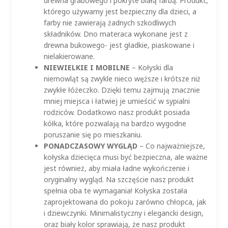
drewna grabowego i pokryte białą farbą. Produkt,
którego używamy jest bezpieczny dla dzieci, a
farby nie zawierają żadnych szkodliwych
składników. Dno materaca wykonane jest z
drewna bukowego- jest gładkie, piaskowane i
nielakierowane.
NIEWIELKIE I MOBILNE
– Kołyski dla
niemowląt są zwykle nieco węższe i krótsze niż
zwykłe łóżeczko. Dzięki temu zajmują znacznie
mniej miejsca i łatwiej je umieścić w sypialni
rodziców. Dodatkowo nasz produkt posiada
kółka, które pozwalają na bardzo wygodne
poruszanie się po mieszkaniu.
PONADCZASOWY WYGLĄD
– Co najważniejsze,
kołyska dziecięca musi być bezpieczna, ale ważne
jest również, aby miała ładne wykończenie i
oryginalny wygląd. Na szczęście nasz produkt
spełnia oba te wymagania! Kołyska została
zaprojektowana do pokoju zarówno chłopca, jak
i dziewczynki. Minimalistyczny i elegancki design,
oraz biały kolor sprawiają, że nasz produkt