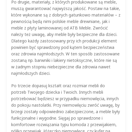
Po drugie, materiały, z których produkowane są meble,
muszą gwarantować najwyższą jakość. Postaw na takie,
które wykonane są z dobrych gatunkowo materiałów – z
pewnością będą nimi polskie meble drewniane, jak i
meble z płyty laminowanej od ATB Meble. Zwrócić
należy też uwagę, aby meble były bezpieczne dla dzieci.
Dlatego każdy zastosowany przy ich produkcji element
powinien być sprawdzony pod kątem bezpieczeństwa
oraz zdrowia najmłodszych. W ten sposób zastosowane
zostaną np. barwniki i lakiery nietoksyczne, które nie są
w żadnym stopniu niebezpieczne dla zdrowia nawet
najmłodszych dzieci.
Po trzecie dopasuj kształt oraz rozmiar mebli do
potrzeb Twojego dziecka i Twoich. Innych mebli
potrzebować będziesz w przypadku niemowlęcia, innych
do pokoju nastolatki. Przy niemowlęciu zwróć uwagę, by
brzegi zostały odpowiednio zabezpieczone, a meble były
funkcjonalne i wygodne. Sięgaj po sprawdzone i
komfortowe rozwiązania typu komoda z przewijakiem,
półko przewijak, łóżeczko niemowlęce, czy kufer na