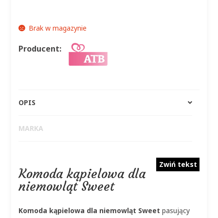
wynosiła:
wynosi:
500,00 zł.
379,99 zł.
Brak w magazynie
Producent:
OPIS
MARKA
Zwiń tekst
Komoda kąpielowa dla
niemowląt Sweet
Komoda kąpielowa dla niemowląt Sweet
pasujący