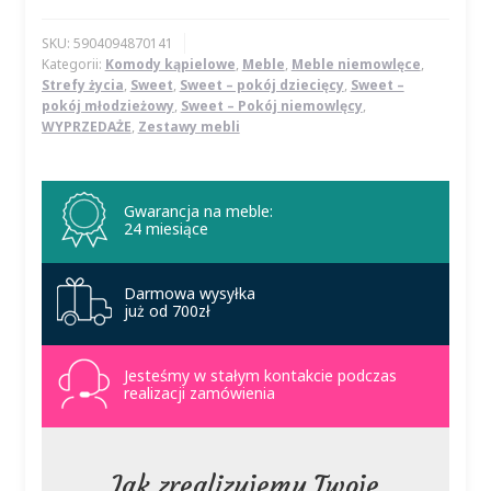
SKU:
5904094870141
Kategorii:
Komody kąpielowe
,
Meble
,
Meble niemowlęce
,
Strefy życia
,
Sweet
,
Sweet – pokój dziecięcy
,
Sweet –
pokój młodzieżowy
,
Sweet – Pokój niemowlęcy
,
WYPRZEDAŻE
,
Zestawy mebli
Gwarancja na meble:
24 miesiące
Darmowa wysyłka
już od 700zł
Jesteśmy w stałym kontakcie podczas
realizacji zamówienia
Jak zrealizujemy Twoje