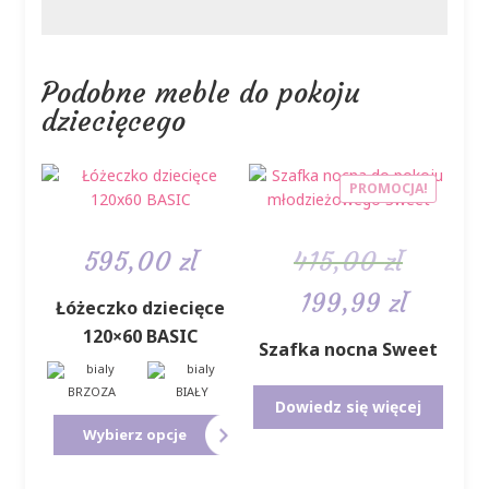
Podobne meble do pokoju
dziecięcego
PROMOCJA!
595,00
zł
415,00
zł
Pierwotna
Aktualna
199,99
zł
Łóżeczko dziecięce
cena
cena
120×60 BASIC
Szafka nocna Sweet
wynosiła:
wynosi:
415,00 zł.
199,99 zł.
BRZOZA
BIAŁY
Dowiedz się więcej
Ten
Wybierz opcje
produkt
ma