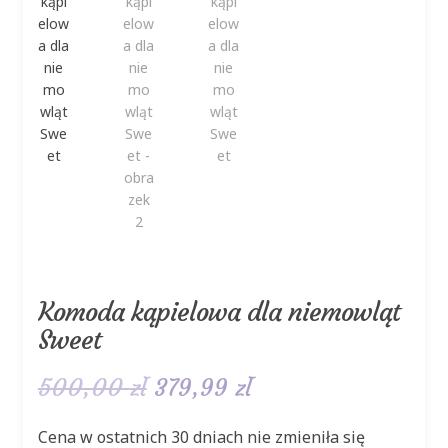
Komoda kąpielowa dla niemowląt
Sweet
Pierwotna
Aktualna
500,00
zł
379,99
zł
cena
cena
Cena w ostatnich 30 dniach nie zmieniła się