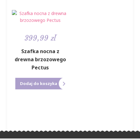
wiele
wariantów.
Opcje
można
wybrać
399,99
zł
na
stronie
produktu
Szafka nocna z
drewna brzozowego
Pectus
Dodaj do koszyka