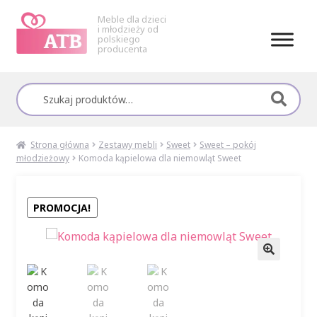
Meble dla dzieci
i młodzieży od
polskiego
producenta
Przejdź
Przejdź
do
do
Szukaj:
nawigacji
treści
Strona główna
Zestawy mebli
Sweet
Sweet – pokój
młodzieżowy
Komoda kąpielowa dla niemowląt Sweet
PROMOCJA!
🔍