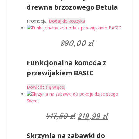
wynosiła:
wynosi:
drewna brzozowego Betula
1572,95 zł.
1039,95 
Promocja!
Dodaj do koszyka
890,00
zł
Funkcjonalna komoda z
przewijakiem BASIC
Dowiedz się więcej
Pierwotna
Aktualna
417,50
zł
219,99
zł
cena
cena
Skrzynia na zabawki do