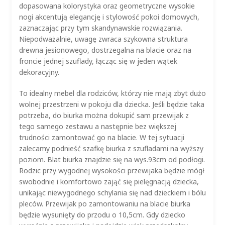
dopasowana kolorystyka oraz geometryczne wysokie
nogi akcentują elegancję i stylowość pokoi domowych,
zaznaczając przy tym skandynawskie rozwiązania.
Niepodważalnie, uwagę zwraca szykowna struktura
drewna jesionowego, dostrzegalna na blacie oraz na
froncie jednej szuflady, łącząc się w jeden wątek
dekoracyjny.
To idealny mebel dla rodziców, którzy nie mają zbyt dużo
wolnej przestrzeni w pokoju dla dziecka. Jeśli będzie taka
potrzeba, do biurka można dokupić sam przewijak z
tego samego zestawu a następnie bez większej
trudności zamontować go na blacie. W tej sytuacji
zalecamy podnieść szafkę biurka z szufladami na wyższy
poziom. Blat biurka znajdzie się na wys.93cm od podłogi.
Rodzic przy wygodnej wysokości przewijaka będzie mógł
swobodnie i komfortowo zająć się pielęgnacją dziecka,
unikając niewygodnego schylania się nad dzieckiem i bólu
pleców. Przewijak po zamontowaniu na blacie biurka
będzie wysunięty do przodu o 10,5cm. Gdy dziecko