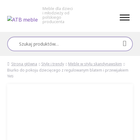
Meble dla dzieci
i młodzieży od
polskiego
producenta
Przejdź
Przejdź
do
do
Szukaj:
nawigacji
treści
Strona główna
Style i trendy
Meble w stylu skandynawskim
Biurko do pokoju dziecięcego z regulowanym blatem i przewijakiem
Yeti