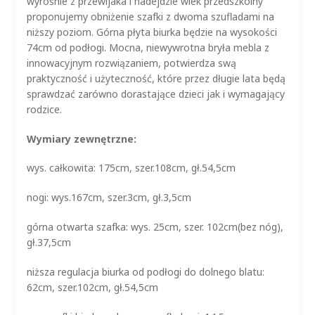
wyrośnie z przewijaka i nadejdzie wiek przedszkolny
proponujemy obniżenie szafki z dwoma szufladami na
niższy poziom. Górna płyta biurka będzie na wysokości
74cm od podłogi. Mocna, niewywrotna bryła mebla z
innowacyjnym rozwiązaniem, potwierdza swą
praktyczność i użyteczność, które przez długie lata będą
sprawdzać zarówno dorastające dzieci jak i wymagający
rodzice.
Wymiary zewnętrzne:
wys. całkowita: 175cm, szer.108cm, gł.54,5cm
nogi: wys.167cm, szer.3cm, gł.3,5cm
górna otwarta szafka: wys. 25cm, szer. 102cm(bez nóg),
gł.37,5cm
niższa regulacja biurka od podłogi do dolnego blatu:
62cm, szer.102cm, gł.54,5cm