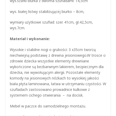
wys.szafki biurka z dwoma szufladami: 14,5cm
wys. białej listwy stabilizującej biurko – 8cm,
wymiary użytkowe szuflad: szer. 41cm, gł.42,5cm,
wys.7cm.
Materiał i wykonanie:
Wysokie i stabilne nogi o grubości: 3 x35cm tworzą
niechwiejną podstawę z drewna jesionowego.W trosce o
zdrowie dziecka wszystkie elementy drewniane
wykończone są bezbarwnym lakierem, bezpiecznym dla
dziecka, nie wywołującym alergii. Pozostałe elementy
komody na jesionowych nóżkach to wysokiej jakości
biała płyta laminowana, łatwa w utrzymaniu czystości. W
szufladach zastosowano prowadnice kulkowe z
systemem cichego otwierania – na docisk.
Mebel w paczce do samodzielnego montażu.