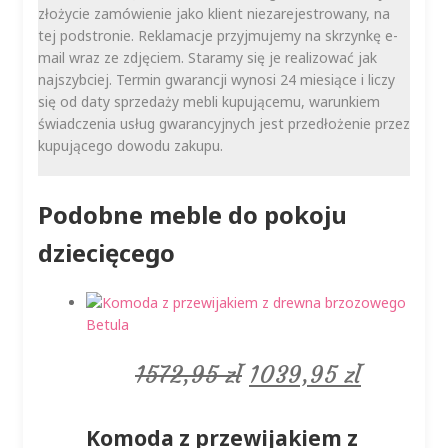
złożycie zamówienie jako klient niezarejestrowany, na
tej podstronie. Reklamacje przyjmujemy na skrzynkę e-
mail wraz ze zdjęciem. Staramy się je realizować jak
najszybciej. Termin gwarancji wynosi 24 miesiące i liczy
się od daty sprzedaży mebli kupującemu, warunkiem
świadczenia usług gwarancyjnych jest przedłożenie przez
kupującego dowodu zakupu.
Podobne meble do pokoju
dziecięcego
Pierwotna
Aktualn
1572,95
zł
1039,95
zł
cena
cena
Komoda z przewijakiem z