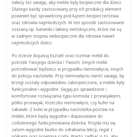
należy też uwagę, aby meble były bezpieczne dla dzieci.
Dlatego każdy zastosowany przy ich produkcji element
powinien być sprawdzony pod kątem bezpieczeństwa
oraz zdrowia najmłodszych. W ten sposób zastosowane
zostaną np. barwniki i lakiery nietoksyczne, które nie są
w żadnym stopniu niebezpieczne dla zdrowia nawet
najmłodszych dzieci.
Po trzecie dopasuj kształt oraz rozmiar mebli do
potrzeb Twojego dziecka i Twoich. Innych mebli
potrzebować będziesz w przypadku niemowlęcia, innych
do pokoju nastolatki. Przy niemowlęciu zwróć uwagę, by
brzegi zostały odpowiednio zabezpieczone, a meble były
funkcjonalne i wygodne. Sięgaj po sprawdzone i
komfortowe rozwiązania typu komoda z przewijakiem,
półko przewijak, łóżeczko niemowlęce, czy kufer na
zabawki. Z kolei w przypadku nastolatka postaw na
meble, które będą wygodne i dopasowane do
codziennego funkcjonowania dziecka. Przyda mu się
zatem wygodne biurko do odrabiania lekcji, regał z
półkami oraz pojemna szafa. Warto zadbać o to, aby