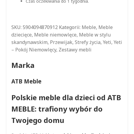
Czas oczekiwania do 1 tygodnia.
SKU:
5904094870912
Kategorii:
Meble
,
Meble
dziecięce
,
Meble niemowlęce
,
Meble w stylu
skandynawskim
,
Przewijak
,
Strefy życia
,
Yeti
,
Yeti
– Pokój Niemowlęcy
,
Zestawy mebli
Marka
ATB Meble
Polskie meble dla dzieci od ATB
MEBLE: trafiony wybór do
Twojego domu