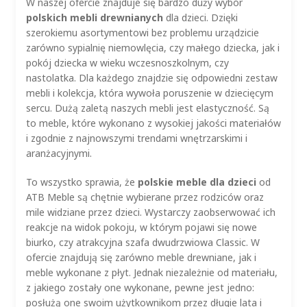
W naszej ofercie znajduje się bardzo duży wybór
polskich mebli drewnianych
dla dzieci. Dzięki
szerokiemu asortymentowi bez problemu urządzicie
zarówno sypialnię niemowlęcia, czy małego dziecka, jak i
pokój dziecka w wieku wczesnoszkolnym, czy
nastolatka. Dla każdego znajdzie się odpowiedni zestaw
mebli i kolekcja, która wywoła poruszenie w dziecięcym
sercu. Dużą zaletą naszych mebli jest elastyczność. Są
to meble, które wykonano z wysokiej jakości materiałów
i zgodnie z najnowszymi trendami wnętrzarskimi i
aranżacyjnymi.
To wszystko sprawia, że
polskie meble dla dzieci
od
ATB Meble są chętnie wybierane przez rodziców oraz
mile widziane przez dzieci. Wystarczy zaobserwować ich
reakcje na widok pokoju, w którym pojawi się nowe
biurko, czy atrakcyjna szafa dwudrzwiowa Classic. W
ofercie znajdują się zarówno meble drewniane, jak i
meble wykonane z płyt. Jednak niezależnie od materiału,
z jakiego zostały one wykonane, pewne jest jedno:
posłużą one swoim użytkownikom przez długie lata i