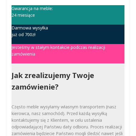
Gwarancja na meble:
24 miesiące
Darmowa wysyłka
już od 700zł
Jesteśmy w stałym kontakcie podczas realizacji
zamówienia
Jak zrealizujemy Twoje
zamówienie?
Często meble wysyłamy własnym transportem (nasz
kierowca, nasz samochód). Przed każdą wysyłką
kontaktujemy się z Klientem, w celu ustalenia
odpowiadającej Państwu daty odbioru. Proces realizacji
zamówienia będziecie Państwo mogli śledzić nawet jeśli